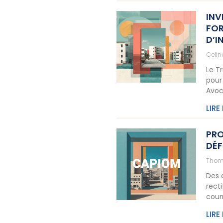
INV
FOR
D’I
Celi
Le T
pour
Avoc
LIRE
PRO
DÉF
Thom
Des 
rect
cour
LIRE