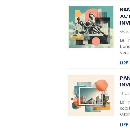
BAN
ACT
INV
Gaël
Le T
banq
vers
LIRE
PAN
INV
Thom
Le T
soci
Gira
LIRE