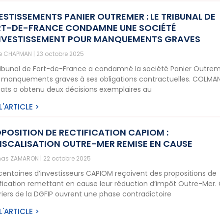
ESTISSEMENTS PANIER OUTREMER : LE TRIBUNAL DE
T-DE-FRANCE CONDAMNE UNE SOCIÉTÉ
NVESTISSEMENT POUR MANQUEMENTS GRAVES
ne CHAPMAN
23 octobre 2025
ribunal de Fort-de-France a condamné la société Panier Outre
 manquements graves à ses obligations contractuelles. COLMA
ats a obtenu deux décisions exemplaires au
 L'ARTICLE >
POSITION DE RECTIFICATION CAPIOM :
ISCALISATION OUTRE-MER REMISE EN CAUSE
as ZAMARON
22 octobre 2025
centaines d’investisseurs CAPIOM reçoivent des propositions de
ification remettant en cause leur réduction d’impôt Outre-Mer.
riers de la DGFIP ouvrent une phase contradictoire
 L'ARTICLE >