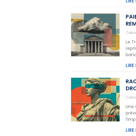
LIRE
PAI
REM
Celi
Le T
repr
banc
LIRE
RAC
DRO
Celi
Une 
prév
l’im
LIRE