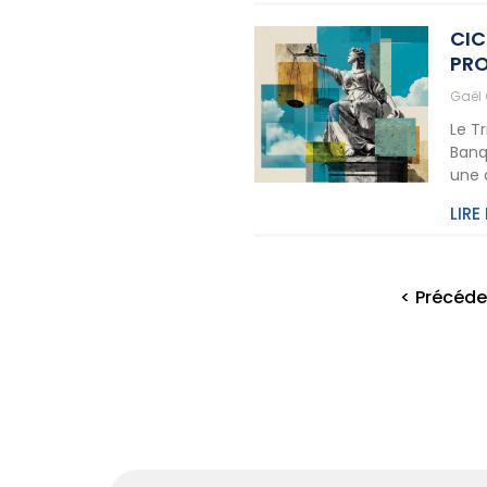
CIC
PRO
Gaël
Le T
Banq
une 
LIRE
< Précéde