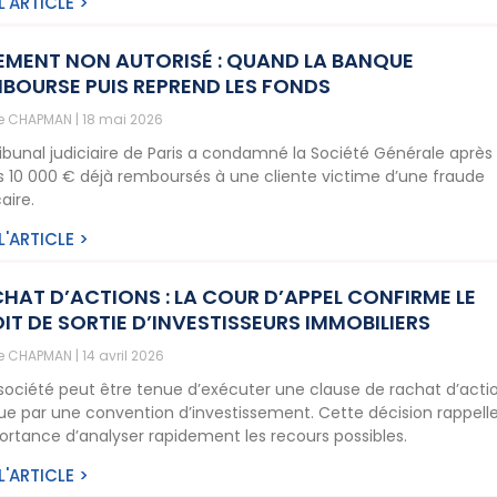
 L'ARTICLE >
EMENT NON AUTORISÉ : QUAND LA BANQUE
BOURSE PUIS REPREND LES FONDS
ne CHAPMAN
18 mai 2026
ribunal judiciaire de Paris a condamné la Société Générale après 
is 10 000 € déjà remboursés à une cliente victime d’une fraude
aire.
 L'ARTICLE >
HAT D’ACTIONS : LA COUR D’APPEL CONFIRME LE
IT DE SORTIE D’INVESTISSEURS IMMOBILIERS
ne CHAPMAN
14 avril 2026
société peut être tenue d’exécuter une clause de rachat d’acti
ue par une convention d’investissement. Cette décision rappell
portance d’analyser rapidement les recours possibles.
 L'ARTICLE >