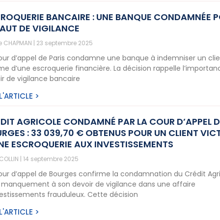
ROQUERIE BANCAIRE : UNE BANQUE CONDAMNÉE 
AUT DE VIGILANCE
ne CHAPMAN
23 septembre 2025
our d’appel de Paris condamne une banque à indemniser un cli
ime d’une escroquerie financière. La décision rappelle l’importa
ir de vigilance bancaire
 L'ARTICLE >
DIT AGRICOLE CONDAMNÉ PAR LA COUR D’APPEL D
RGES : 33 039,70 € OBTENUS POUR UN CLIENT VIC
NE ESCROQUERIE AUX INVESTISSEMENTS
 COLLIN
14 septembre 2025
our d’appel de Bourges confirme la condamnation du Crédit Agr
 manquement à son devoir de vigilance dans une affaire
vestissements frauduleux. Cette décision
 L'ARTICLE >