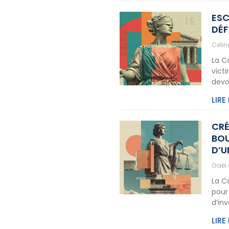
ESC
DÉF
Celi
La C
vict
devo
LIRE
CRÉ
BOU
D’U
Gaël
La C
pour
d’in
LIRE