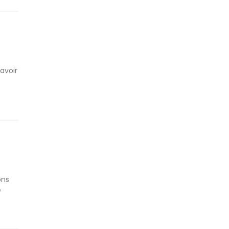
avoir
ons
e