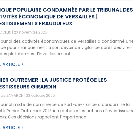
QUE POPULAIRE CONDAMNÉE PAR LE TRIBUNAL DE
IVITÉS ÉCONOMIQUE DE VERSAILLES |
ESTISSEMENTS FRAUDULEUX
 COLLIN
23 novembre 2025
ribunal des activités économiques de Versailles a condamné un
ue pour manquement à son devoir de vigilance après des vire
 des plateformes d’investissement
 L'ARTICLE >
IER OUTREMER : LA JUSTICE PROTÈGE LES
ESTISSEURS GIRARDIN
as ZAMARON
23 octobre 2025
ribunal mixte de commerce de Fort-de-France a condamné la
été Panier Outremer 2017 A à racheter les actions d’investisseur
rdin. Ces décisions rappellent l’importance
 L'ARTICLE >