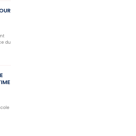
POUR
ent
nce du
E
TIME
icole