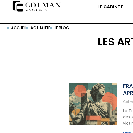
LE CABINET
ACCUEIL
ACTUALITÉ
LE BLOG
LES AR
FRA
APR
Celi
Le T
des 
vict