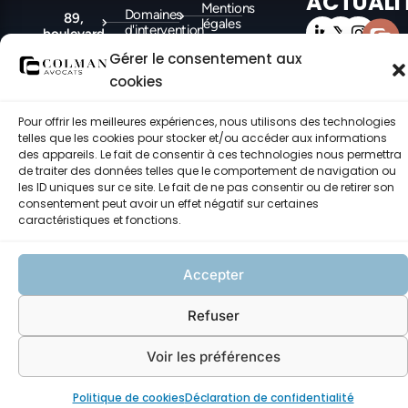
ACTUALI
Mentions
Domaines
89,
légales
d'intervention
boulevard
Malesherbes
Politique
Gérer le consentement aux
Actualités
- PARIS
des
(75008)
cookies
cookies
8, place
Politique de
Pour offrir les meilleures expériences, nous utilisons des technologies
Felix Baret
confidentialité
telles que les cookies pour stocker et/ou accéder aux informations
-
des appareils. Le fait de consentir à ces technologies nous permettra
MARSEILLE
(13006)
de traiter des données telles que le comportement de navigation ou
les ID uniques sur ce site. Le fait de ne pas consentir ou de retirer son
consentement peut avoir un effet négatif sur certaines
caractéristiques et fonctions.
©COLMAN Avocats 2021-2026 – Tous droits réservés – made with ♥ by
CEC.
Accepter
Refuser
Voir les préférences
Politique de cookies
Déclaration de confidentialité