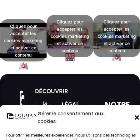
Cliquez pour
Cliquez pour
Cliquez pour
accepter les
accepter les
accepter les
cookies marketing
cookies marketing
cookies marketing
et activer ce
et activer ce
et activer ce
contenu
contenu
contenu
DÉCOUVRIR
NOTRE
Le
LÉGAL
cabinet
ACTUALI
Gérer le consentement aux
Mentions
Domaines
89,
cookies
légales
d'intervention
boulevard
Malesherbes
Politique
Actualités
Pour offrir les meilleures expériences, nous utilisons des technologies
- PARIS
des