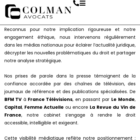
contenu
ACCUEIL
COMPÉTENCES
LE CABINET DANS LA PRESSE
principal
LE CABINET DANS LA PRESSE
Reconnus pour notre implication rigoureuse et notre
engagement éthique, nous intervenons régulièrement
dans les médias nationaux pour éclairer l’actualité juridique,
décrypter les nouvelles problématiques du droit et partager
notre analyse stratégique.
Nos prises de parole dans la presse témoignent de la
confiance accordée par des chaînes de télévision, des
journaux de référence et des publications spécialisées. De
BFM TV
à
France Télévisions
, en passant par
Le Monde
,
Capital
,
Femme Actuelle
ou encore
La Revue du Vin de
France
, notre cabinet s’engage à rendre le droit
accessible, intelligible et exigeant.
Cette visibilité médiatique reflète notre positionnement :