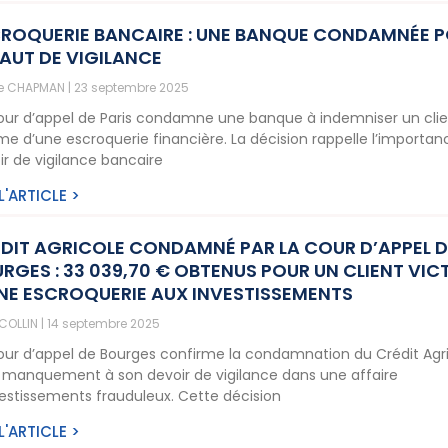
ROQUERIE BANCAIRE : UNE BANQUE CONDAMNÉE 
AUT DE VIGILANCE
ne CHAPMAN
23 septembre 2025
our d’appel de Paris condamne une banque à indemniser un cli
ime d’une escroquerie financière. La décision rappelle l’importa
ir de vigilance bancaire
 L'ARTICLE >
DIT AGRICOLE CONDAMNÉ PAR LA COUR D’APPEL D
RGES : 33 039,70 € OBTENUS POUR UN CLIENT VIC
NE ESCROQUERIE AUX INVESTISSEMENTS
 COLLIN
14 septembre 2025
our d’appel de Bourges confirme la condamnation du Crédit Agr
 manquement à son devoir de vigilance dans une affaire
vestissements frauduleux. Cette décision
 L'ARTICLE >