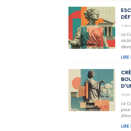
ESC
DÉF
Celi
La C
vict
devo
LIRE
CRÉ
BOU
D’U
Gaël
La C
pour
d’in
LIRE