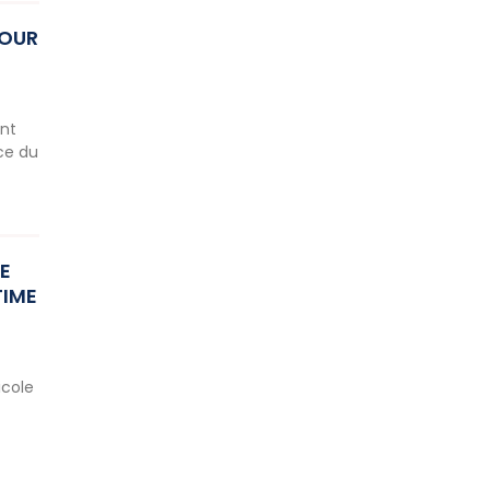
POUR
ent
nce du
E
TIME
icole