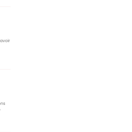
avoir
ons
e