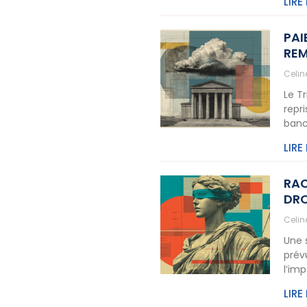
LIRE
PAI
REM
Celi
Le T
repr
banc
LIRE
RAC
DRO
Celi
Une 
prév
l’im
LIRE