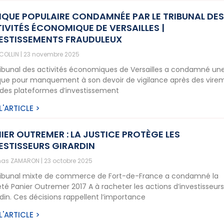
QUE POPULAIRE CONDAMNÉE PAR LE TRIBUNAL DE
IVITÉS ÉCONOMIQUE DE VERSAILLES |
ESTISSEMENTS FRAUDULEUX
 COLLIN
23 novembre 2025
ribunal des activités économiques de Versailles a condamné un
ue pour manquement à son devoir de vigilance après des vire
 des plateformes d’investissement
 L'ARTICLE >
IER OUTREMER : LA JUSTICE PROTÈGE LES
ESTISSEURS GIRARDIN
as ZAMARON
23 octobre 2025
ribunal mixte de commerce de Fort-de-France a condamné la
été Panier Outremer 2017 A à racheter les actions d’investisseur
rdin. Ces décisions rappellent l’importance
 L'ARTICLE >