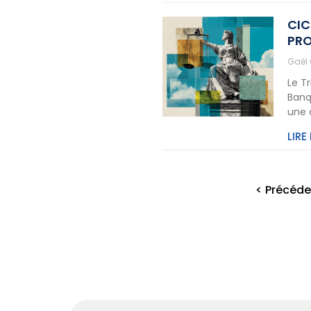
CIC
PRO
Gaël
Le T
Banq
une 
LIRE
< Précéde