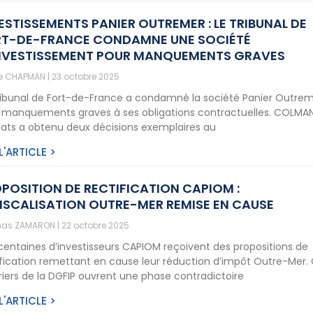
ESTISSEMENTS PANIER OUTREMER : LE TRIBUNAL DE
T-DE-FRANCE CONDAMNE UNE SOCIÉTÉ
NVESTISSEMENT POUR MANQUEMENTS GRAVES
ne CHAPMAN
23 octobre 2025
ribunal de Fort-de-France a condamné la société Panier Outre
 manquements graves à ses obligations contractuelles. COLMA
ats a obtenu deux décisions exemplaires au
 L'ARTICLE >
POSITION DE RECTIFICATION CAPIOM :
ISCALISATION OUTRE-MER REMISE EN CAUSE
as ZAMARON
22 octobre 2025
centaines d’investisseurs CAPIOM reçoivent des propositions de
ification remettant en cause leur réduction d’impôt Outre-Mer.
riers de la DGFIP ouvrent une phase contradictoire
 L'ARTICLE >