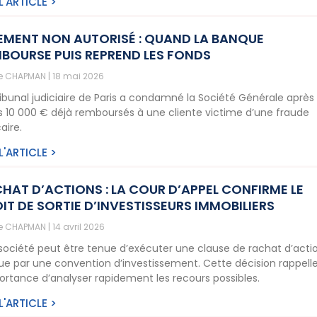
 L'ARTICLE >
EMENT NON AUTORISÉ : QUAND LA BANQUE
BOURSE PUIS REPREND LES FONDS
ne CHAPMAN
18 mai 2026
ribunal judiciaire de Paris a condamné la Société Générale après 
is 10 000 € déjà remboursés à une cliente victime d’une fraude
aire.
 L'ARTICLE >
HAT D’ACTIONS : LA COUR D’APPEL CONFIRME LE
IT DE SORTIE D’INVESTISSEURS IMMOBILIERS
ne CHAPMAN
14 avril 2026
société peut être tenue d’exécuter une clause de rachat d’acti
ue par une convention d’investissement. Cette décision rappell
portance d’analyser rapidement les recours possibles.
 L'ARTICLE >