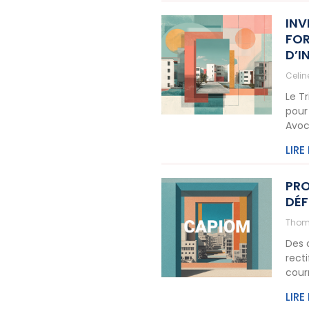
INV
FOR
D’I
Celi
Le T
pour
Avoc
LIRE
PRO
DÉF
Thom
Des 
rect
cour
LIRE