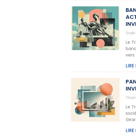
BAN
ACT
INV
Gaël
Le T
banq
vers
LIRE
PAN
INV
Thom
Le T
soci
Gira
LIRE