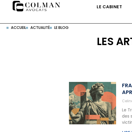
LE CABINET
ACCUEIL
ACTUALITÉ
LE BLOG
LES AR
FRA
APR
Celi
Le T
des 
vict