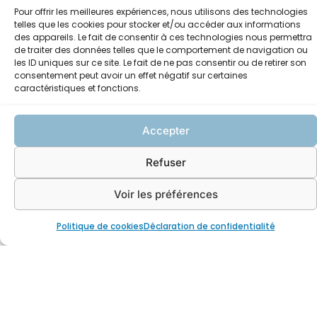
Voir toutes nos publications
Pour offrir les meilleures expériences, nous utilisons des technologies
telles que les cookies pour stocker et/ou accéder aux informations
des appareils. Le fait de consentir à ces technologies nous permettra
Confirmation de l’action
de traiter des données telles que le comportement de navigation ou
du syndicat malgré une
les ID uniques sur ce site. Le fait de ne pas consentir ou de retirer son
clause de subrogation
consentement peut avoir un effet négatif sur certaines
caractéristiques et fonctions.
Gaël COLLIN
16 juin 2025
Lire la suite >
Accepter
Travaux modifiant
l’aspect extérieur d’un
Refuser
immeuble nécessitent-t-
ils toujours l’autorisation
Voir les préférences
de l’assemblée générale ?
Celine CHAPMAN
22 juin 2023
Politique de cookies
Déclaration de confidentialité
Lire la suite >
Les différentes charges de
copropriété
Celine CHAPMAN
16 février 2023