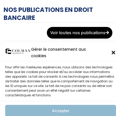
NOS PUBLICATIONS EN DROIT
BANCAIRE
Voir toutes nos publications
Fraude bancaire : la
Gérer le consentement aux
Société Générale
cookies
condamnée après avoir
repris un remboursement
déjà versé
Pour offrir les meilleures expériences, nous utilisons des technologies
telles que les cookies pour stocker et/ou accéder aux informations
Celine CHAPMAN
4 juin 2026
des appareils. Le fait de consentir à ces technologies nous permettra
de traiter des données telles que le comportement de navigation ou
Lire la suite >
les ID uniques sur ce site. Le fait de ne pas consentir ou de retirer son
consentement peut avoir un effet négatif sur certaines
Paiement non autorisé :
caractéristiques et fonctions.
quand la banque
rembourse puis reprend
les fonds
Accepter