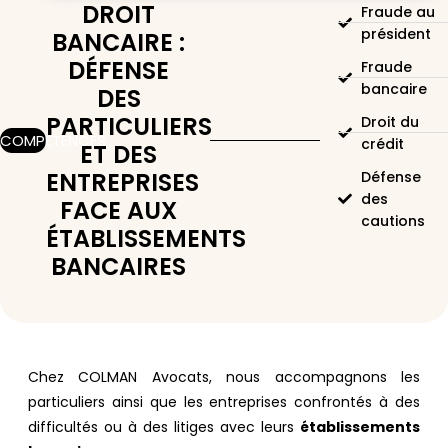
DROIT
Fraude au
président
BANCAIRE :
DÉFENSE
Fraude
bancaire
DES
PARTICULIERS
Droit du
COMPÉTENCES
crédit
ET DES
ENTREPRISES
Défense
des
FACE AUX
cautions
ÉTABLISSEMENTS
BANCAIRES ​
Chez COLMAN Avocats, nous accompagnons les
particuliers ainsi que les entreprises confrontés à des
difficultés ou à des litiges avec leurs
établissements