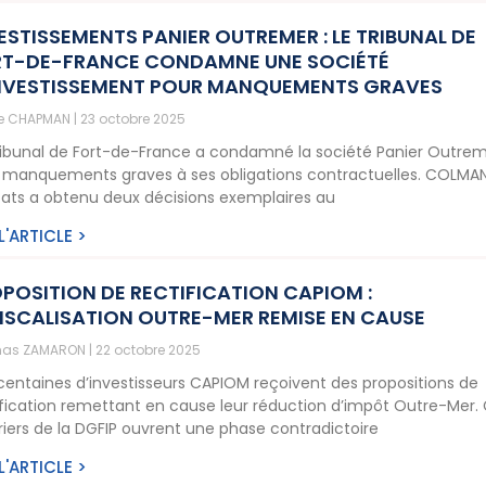
ESTISSEMENTS PANIER OUTREMER : LE TRIBUNAL DE
T-DE-FRANCE CONDAMNE UNE SOCIÉTÉ
NVESTISSEMENT POUR MANQUEMENTS GRAVES
ne CHAPMAN
23 octobre 2025
ribunal de Fort-de-France a condamné la société Panier Outre
 manquements graves à ses obligations contractuelles. COLMA
ats a obtenu deux décisions exemplaires au
 L'ARTICLE >
POSITION DE RECTIFICATION CAPIOM :
ISCALISATION OUTRE-MER REMISE EN CAUSE
as ZAMARON
22 octobre 2025
centaines d’investisseurs CAPIOM reçoivent des propositions de
ification remettant en cause leur réduction d’impôt Outre-Mer.
riers de la DGFIP ouvrent une phase contradictoire
 L'ARTICLE >