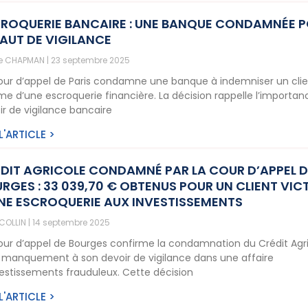
ROQUERIE BANCAIRE : UNE BANQUE CONDAMNÉE 
AUT DE VIGILANCE
ne CHAPMAN
23 septembre 2025
our d’appel de Paris condamne une banque à indemniser un cli
ime d’une escroquerie financière. La décision rappelle l’importa
ir de vigilance bancaire
 L'ARTICLE >
DIT AGRICOLE CONDAMNÉ PAR LA COUR D’APPEL D
RGES : 33 039,70 € OBTENUS POUR UN CLIENT VIC
NE ESCROQUERIE AUX INVESTISSEMENTS
 COLLIN
14 septembre 2025
our d’appel de Bourges confirme la condamnation du Crédit Agr
 manquement à son devoir de vigilance dans une affaire
vestissements frauduleux. Cette décision
 L'ARTICLE >