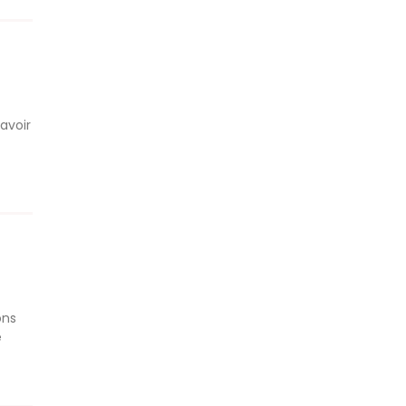
avoir
ons
e