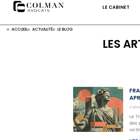
LE CABINET
ACCUEIL
ACTUALITÉ
LE BLOG
LES AR
FRA
APR
Celi
Le T
des 
vict