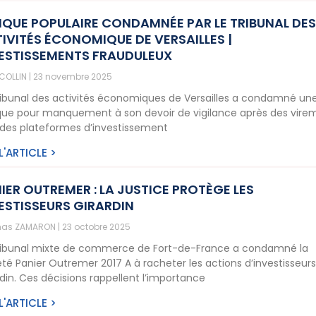
QUE POPULAIRE CONDAMNÉE PAR LE TRIBUNAL DE
IVITÉS ÉCONOMIQUE DE VERSAILLES |
ESTISSEMENTS FRAUDULEUX
 COLLIN
23 novembre 2025
ribunal des activités économiques de Versailles a condamné un
ue pour manquement à son devoir de vigilance après des vire
 des plateformes d’investissement
 L'ARTICLE >
IER OUTREMER : LA JUSTICE PROTÈGE LES
ESTISSEURS GIRARDIN
as ZAMARON
23 octobre 2025
ribunal mixte de commerce de Fort-de-France a condamné la
été Panier Outremer 2017 A à racheter les actions d’investisseur
rdin. Ces décisions rappellent l’importance
 L'ARTICLE >