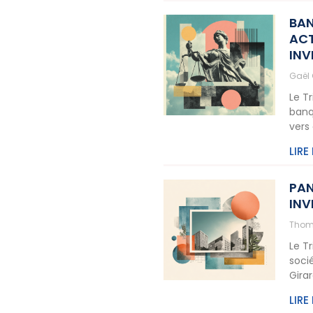
BAN
ACT
INV
Gaël
Le T
banq
vers
LIRE
PAN
INV
Thom
Le T
soci
Gira
LIRE