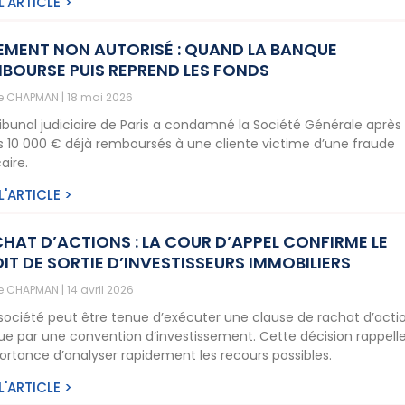
 L'ARTICLE >
EMENT NON AUTORISÉ : QUAND LA BANQUE
BOURSE PUIS REPREND LES FONDS
ne CHAPMAN
18 mai 2026
ribunal judiciaire de Paris a condamné la Société Générale après 
is 10 000 € déjà remboursés à une cliente victime d’une fraude
aire.
 L'ARTICLE >
HAT D’ACTIONS : LA COUR D’APPEL CONFIRME LE
IT DE SORTIE D’INVESTISSEURS IMMOBILIERS
ne CHAPMAN
14 avril 2026
société peut être tenue d’exécuter une clause de rachat d’acti
ue par une convention d’investissement. Cette décision rappell
portance d’analyser rapidement les recours possibles.
 L'ARTICLE >