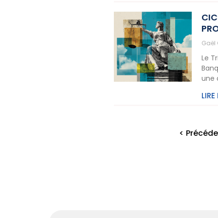
CIC
PRO
Gaël
Le T
Banq
une 
LIRE
< Précéde