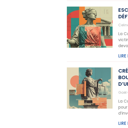
ESC
DÉF
Celi
La C
vict
devo
LIRE
CRÉ
BOU
D’U
Gaël
La C
pour
d’in
LIRE