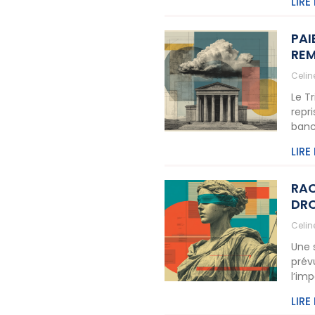
LIRE
PAI
REM
Celi
Le T
repr
banc
LIRE
RAC
DRO
Celi
Une 
prév
l’im
LIRE