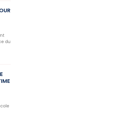
POUR
ent
nce du
E
TIME
icole