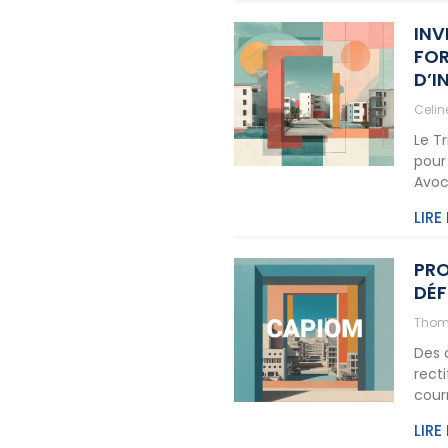
INV
FOR
D’I
Celi
Le T
pour
Avoc
LIRE
PRO
DÉF
Thom
Des 
rect
cour
LIRE