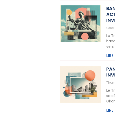
BAN
ACT
INV
Gaël
Le T
banq
vers
LIRE
PAN
INV
Thom
Le T
soci
Gira
LIRE