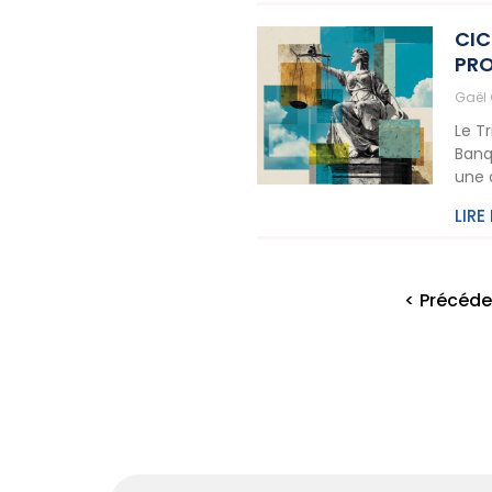
CIC
PRO
Gaël
Le T
Banq
une 
LIRE
< Précéde