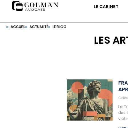
LE CABINET
ACCUEIL
ACTUALITÉ
LE BLOG
LES AR
FRA
APR
Celi
Le T
des 
vict