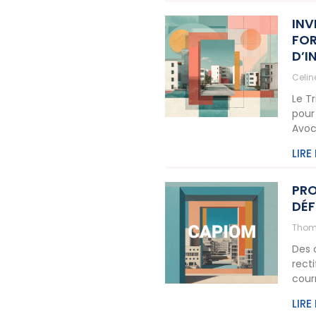
INV
FOR
D’I
Celi
Le T
pour
Avoc
LIRE
PRO
DÉF
Thom
Des 
rect
cour
LIRE