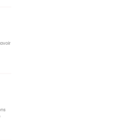
avoir
ons
e