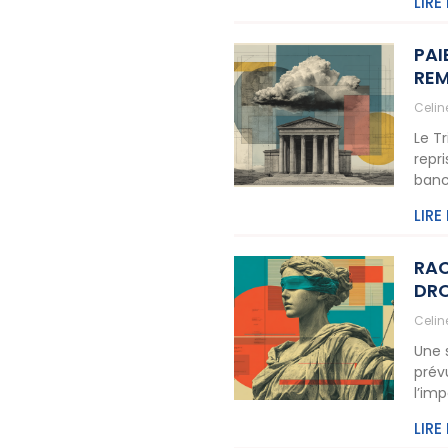
LIRE
PAI
REM
Celi
Le T
repr
banc
LIRE
RAC
DRO
Celi
Une 
prév
l’im
LIRE