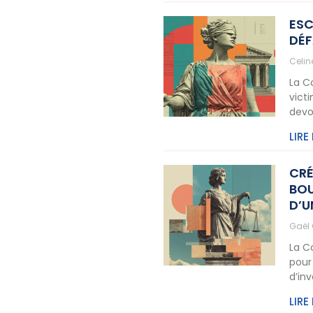
ESC
DÉF
Celi
La C
vict
devo
LIRE
CRÉ
BOU
D’U
Gaël
La C
pour
d’in
LIRE