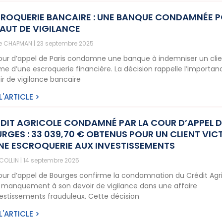
ROQUERIE BANCAIRE : UNE BANQUE CONDAMNÉE 
AUT DE VIGILANCE
ne CHAPMAN
23 septembre 2025
our d’appel de Paris condamne une banque à indemniser un cli
ime d’une escroquerie financière. La décision rappelle l’importa
ir de vigilance bancaire
 L'ARTICLE >
DIT AGRICOLE CONDAMNÉ PAR LA COUR D’APPEL D
RGES : 33 039,70 € OBTENUS POUR UN CLIENT VIC
NE ESCROQUERIE AUX INVESTISSEMENTS
 COLLIN
14 septembre 2025
our d’appel de Bourges confirme la condamnation du Crédit Agr
 manquement à son devoir de vigilance dans une affaire
vestissements frauduleux. Cette décision
 L'ARTICLE >