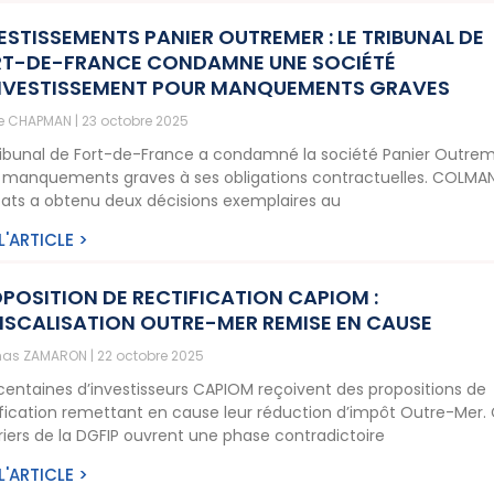
ESTISSEMENTS PANIER OUTREMER : LE TRIBUNAL DE
T-DE-FRANCE CONDAMNE UNE SOCIÉTÉ
NVESTISSEMENT POUR MANQUEMENTS GRAVES
ne CHAPMAN
23 octobre 2025
ribunal de Fort-de-France a condamné la société Panier Outre
 manquements graves à ses obligations contractuelles. COLMA
ats a obtenu deux décisions exemplaires au
 L'ARTICLE >
POSITION DE RECTIFICATION CAPIOM :
ISCALISATION OUTRE-MER REMISE EN CAUSE
as ZAMARON
22 octobre 2025
centaines d’investisseurs CAPIOM reçoivent des propositions de
ification remettant en cause leur réduction d’impôt Outre-Mer.
riers de la DGFIP ouvrent une phase contradictoire
 L'ARTICLE >