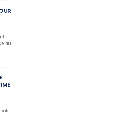
POUR
ent
nce du
E
TIME
icole