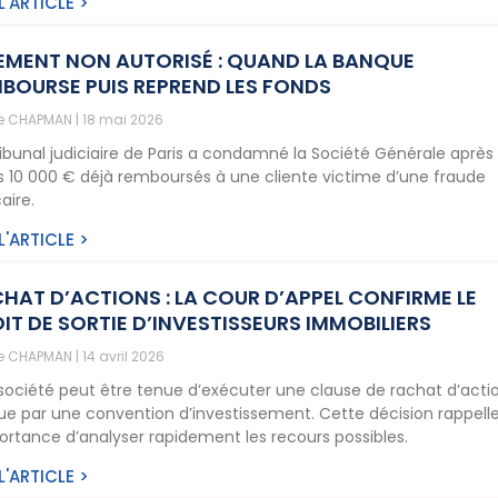
 L'ARTICLE >
EMENT NON AUTORISÉ : QUAND LA BANQUE
BOURSE PUIS REPREND LES FONDS
ne CHAPMAN
18 mai 2026
ribunal judiciaire de Paris a condamné la Société Générale après 
is 10 000 € déjà remboursés à une cliente victime d’une fraude
aire.
 L'ARTICLE >
HAT D’ACTIONS : LA COUR D’APPEL CONFIRME LE
IT DE SORTIE D’INVESTISSEURS IMMOBILIERS
ne CHAPMAN
14 avril 2026
société peut être tenue d’exécuter une clause de rachat d’acti
ue par une convention d’investissement. Cette décision rappell
portance d’analyser rapidement les recours possibles.
 L'ARTICLE >