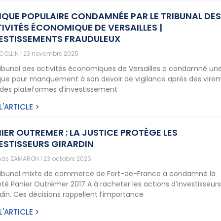
QUE POPULAIRE CONDAMNÉE PAR LE TRIBUNAL DE
IVITÉS ÉCONOMIQUE DE VERSAILLES |
ESTISSEMENTS FRAUDULEUX
 COLLIN
23 novembre 2025
ribunal des activités économiques de Versailles a condamné un
ue pour manquement à son devoir de vigilance après des vire
 des plateformes d’investissement
 L'ARTICLE >
IER OUTREMER : LA JUSTICE PROTÈGE LES
ESTISSEURS GIRARDIN
as ZAMARON
23 octobre 2025
ribunal mixte de commerce de Fort-de-France a condamné la
été Panier Outremer 2017 A à racheter les actions d’investisseur
rdin. Ces décisions rappellent l’importance
 L'ARTICLE >