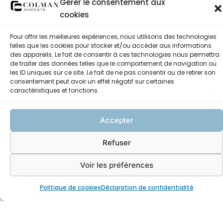
régulièrement des entreprises victimes de fraude au
Gérer le consentement aux
résultats probants contre des
président, avec des
cookies
établissements bancaires
.
Pour offrir les meilleures expériences, nous utilisons des technologies
telles que les cookies pour stocker et/ou accéder aux informations
PRÉVENIR LA FRAUDE AU PRÉSIDENT
des appareils. Le fait de consentir à ces technologies nous permettra
de traiter des données telles que le comportement de navigation ou
les ID uniques sur ce site. Le fait de ne pas consentir ou de retirer son
Aucune mesure n’offre toutefois une garantie absolue,
consentement peut avoir un effet négatif sur certaines
mais certaines bonnes pratiques réduisent les risques :
caractéristiques et fonctions.
Mettre en place une
double validation
pour tout
Accepter
virement important.
Vérifier systématiquement par téléphone les
Refuser
demandes inhabituelles.
Sensibiliser les équipes financières aux techniques de
Voir les préférences
manipulation.
Se méfier des communications qui imposent
Politique de cookies
Déclaration de confidentialité
l’urgence et la confidentialité
.