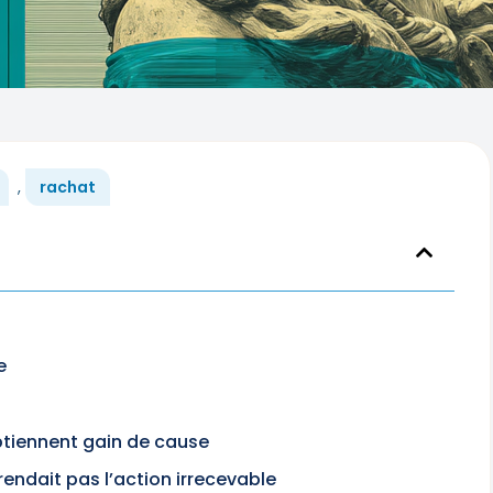
,
rachat
e
btiennent gain de cause
rendait pas l’action irrecevable