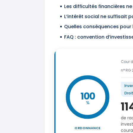
Les difficultés financières 
L’intérêt social ne suffisait 
Quelles conséquences pour l
Cour d
n° RG 
Inve
100
Droi
11
%
de rac
inves
ORDONNANCE
couran