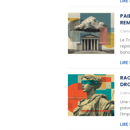
LIRE
PAI
REM
Celi
Le T
repr
banc
LIRE
RAC
DRO
Celi
Une 
prév
l’im
LIRE