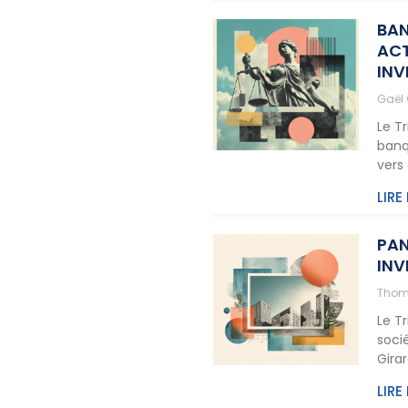
BAN
ACT
INV
Gaël
Le T
banq
vers
LIRE
PAN
INV
Thom
Le T
soci
Gira
LIRE