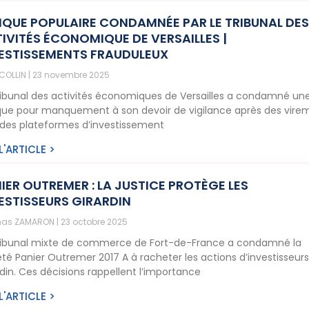
QUE POPULAIRE CONDAMNÉE PAR LE TRIBUNAL DE
IVITÉS ÉCONOMIQUE DE VERSAILLES |
ESTISSEMENTS FRAUDULEUX
 COLLIN
23 novembre 2025
ribunal des activités économiques de Versailles a condamné un
ue pour manquement à son devoir de vigilance après des vire
 des plateformes d’investissement
 L'ARTICLE >
IER OUTREMER : LA JUSTICE PROTÈGE LES
ESTISSEURS GIRARDIN
as ZAMARON
23 octobre 2025
ribunal mixte de commerce de Fort-de-France a condamné la
été Panier Outremer 2017 A à racheter les actions d’investisseur
rdin. Ces décisions rappellent l’importance
 L'ARTICLE >