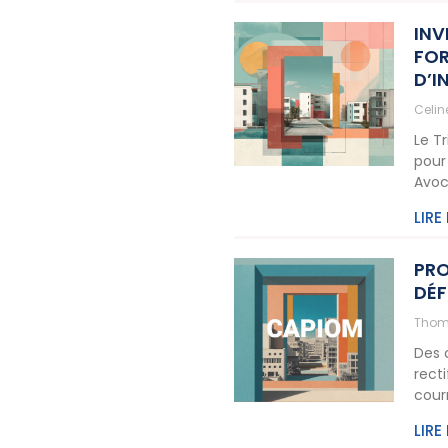
INV
FOR
D’I
Celi
Le T
pour
Avoc
LIRE
PRO
DÉF
Thom
Des 
rect
cour
LIRE