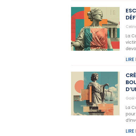
ESC
DÉF
Celi
La C
vict
devo
LIRE
CRÉ
BOU
D’U
Gaël
La C
pour
d’in
LIRE