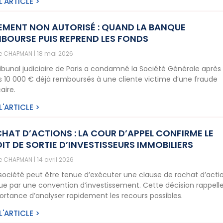
 L'ARTICLE >
EMENT NON AUTORISÉ : QUAND LA BANQUE
BOURSE PUIS REPREND LES FONDS
ne CHAPMAN
18 mai 2026
ribunal judiciaire de Paris a condamné la Société Générale après 
is 10 000 € déjà remboursés à une cliente victime d’une fraude
aire.
 L'ARTICLE >
HAT D’ACTIONS : LA COUR D’APPEL CONFIRME LE
IT DE SORTIE D’INVESTISSEURS IMMOBILIERS
ne CHAPMAN
14 avril 2026
société peut être tenue d’exécuter une clause de rachat d’acti
ue par une convention d’investissement. Cette décision rappell
portance d’analyser rapidement les recours possibles.
 L'ARTICLE >