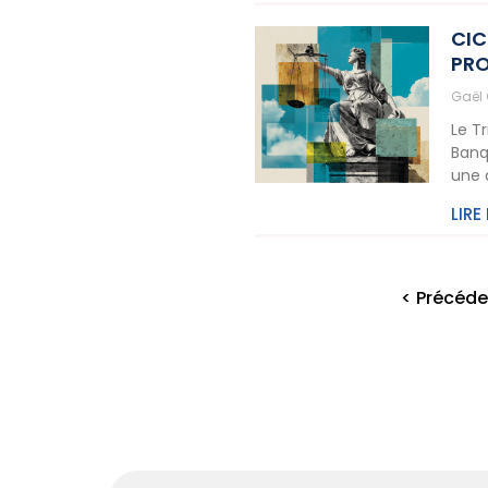
CIC
PRO
Gaël
Le T
Banq
une 
LIRE
< Précéde