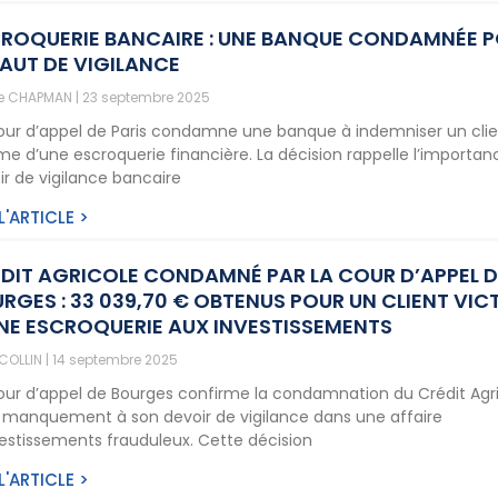
ROQUERIE BANCAIRE : UNE BANQUE CONDAMNÉE 
AUT DE VIGILANCE
ne CHAPMAN
23 septembre 2025
our d’appel de Paris condamne une banque à indemniser un cli
ime d’une escroquerie financière. La décision rappelle l’importa
ir de vigilance bancaire
 L'ARTICLE >
DIT AGRICOLE CONDAMNÉ PAR LA COUR D’APPEL D
RGES : 33 039,70 € OBTENUS POUR UN CLIENT VIC
NE ESCROQUERIE AUX INVESTISSEMENTS
 COLLIN
14 septembre 2025
our d’appel de Bourges confirme la condamnation du Crédit Agr
 manquement à son devoir de vigilance dans une affaire
vestissements frauduleux. Cette décision
 L'ARTICLE >