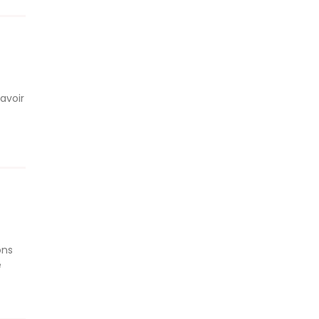
avoir
ons
e