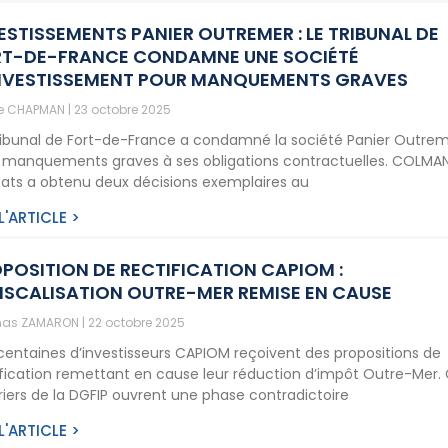
ESTISSEMENTS PANIER OUTREMER : LE TRIBUNAL DE
T-DE-FRANCE CONDAMNE UNE SOCIÉTÉ
NVESTISSEMENT POUR MANQUEMENTS GRAVES
ne CHAPMAN
23 octobre 2025
ribunal de Fort-de-France a condamné la société Panier Outre
 manquements graves à ses obligations contractuelles. COLMA
ats a obtenu deux décisions exemplaires au
 L'ARTICLE >
POSITION DE RECTIFICATION CAPIOM :
ISCALISATION OUTRE-MER REMISE EN CAUSE
as ZAMARON
22 octobre 2025
centaines d’investisseurs CAPIOM reçoivent des propositions de
ification remettant en cause leur réduction d’impôt Outre-Mer.
riers de la DGFIP ouvrent une phase contradictoire
 L'ARTICLE >