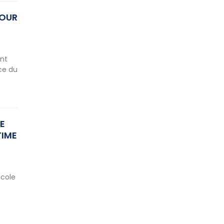
POUR
ent
nce du
E
TIME
icole