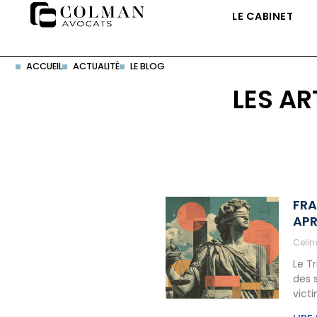
LE CABINET
ACCUEIL
ACTUALITÉ
LE BLOG
LES AR
FRA
APR
Celi
Le T
des 
vict