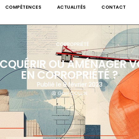
COMPÉTENCES
ACTUALITÉS
CONTACT
COPROPRIÉTÉ
CQUÉRIR OU AMÉNAGER V
EN COPROPRIÉTÉ ?
Publié le
8 février 2023
Gaël COLLIN