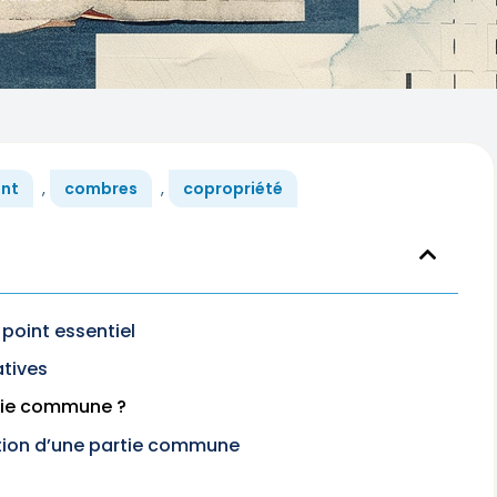
nt
,
combres
,
copropriété
 point essentiel
atives
rtie commune ?
iation d’une partie commune