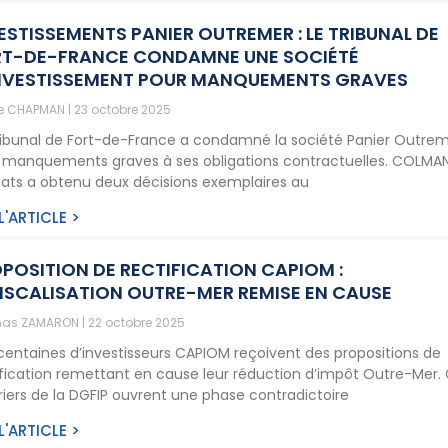
ESTISSEMENTS PANIER OUTREMER : LE TRIBUNAL DE
T-DE-FRANCE CONDAMNE UNE SOCIÉTÉ
NVESTISSEMENT POUR MANQUEMENTS GRAVES
ne CHAPMAN
23 octobre 2025
ribunal de Fort-de-France a condamné la société Panier Outre
 manquements graves à ses obligations contractuelles. COLMA
ats a obtenu deux décisions exemplaires au
 L'ARTICLE >
POSITION DE RECTIFICATION CAPIOM :
ISCALISATION OUTRE-MER REMISE EN CAUSE
as ZAMARON
22 octobre 2025
centaines d’investisseurs CAPIOM reçoivent des propositions de
ification remettant en cause leur réduction d’impôt Outre-Mer.
riers de la DGFIP ouvrent une phase contradictoire
 L'ARTICLE >