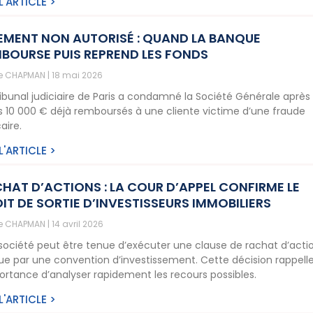
 L'ARTICLE >
EMENT NON AUTORISÉ : QUAND LA BANQUE
BOURSE PUIS REPREND LES FONDS
ne CHAPMAN
18 mai 2026
ribunal judiciaire de Paris a condamné la Société Générale après 
is 10 000 € déjà remboursés à une cliente victime d’une fraude
aire.
 L'ARTICLE >
HAT D’ACTIONS : LA COUR D’APPEL CONFIRME LE
IT DE SORTIE D’INVESTISSEURS IMMOBILIERS
ne CHAPMAN
14 avril 2026
société peut être tenue d’exécuter une clause de rachat d’acti
ue par une convention d’investissement. Cette décision rappell
portance d’analyser rapidement les recours possibles.
 L'ARTICLE >