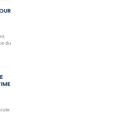
POUR
ent
nce du
E
TIME
icole