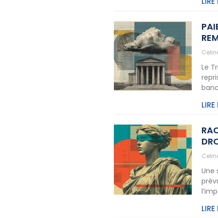
LIRE
PAI
REM
Celi
Le T
repr
banc
LIRE
RAC
DRO
Celi
Une 
prév
l’im
LIRE