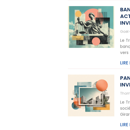
BAN
ACT
INV
Gaël
Le T
banq
vers
LIRE
PAN
INV
Thom
Le T
soci
Gira
LIRE