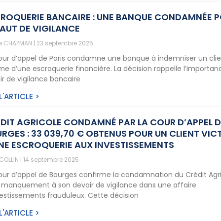
ROQUERIE BANCAIRE : UNE BANQUE CONDAMNÉE 
AUT DE VIGILANCE
ne CHAPMAN
23 septembre 2025
our d’appel de Paris condamne une banque à indemniser un cli
ime d’une escroquerie financière. La décision rappelle l’importa
ir de vigilance bancaire
 L'ARTICLE >
DIT AGRICOLE CONDAMNÉ PAR LA COUR D’APPEL D
RGES : 33 039,70 € OBTENUS POUR UN CLIENT VIC
NE ESCROQUERIE AUX INVESTISSEMENTS
 COLLIN
14 septembre 2025
our d’appel de Bourges confirme la condamnation du Crédit Agr
 manquement à son devoir de vigilance dans une affaire
vestissements frauduleux. Cette décision
 L'ARTICLE >