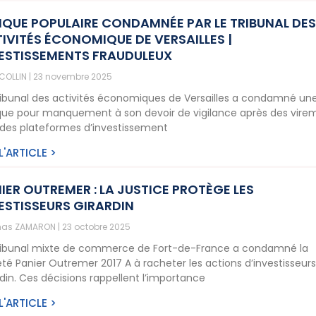
QUE POPULAIRE CONDAMNÉE PAR LE TRIBUNAL DE
IVITÉS ÉCONOMIQUE DE VERSAILLES |
ESTISSEMENTS FRAUDULEUX
 COLLIN
23 novembre 2025
ribunal des activités économiques de Versailles a condamné un
ue pour manquement à son devoir de vigilance après des vire
 des plateformes d’investissement
 L'ARTICLE >
IER OUTREMER : LA JUSTICE PROTÈGE LES
ESTISSEURS GIRARDIN
as ZAMARON
23 octobre 2025
ribunal mixte de commerce de Fort-de-France a condamné la
été Panier Outremer 2017 A à racheter les actions d’investisseur
rdin. Ces décisions rappellent l’importance
 L'ARTICLE >