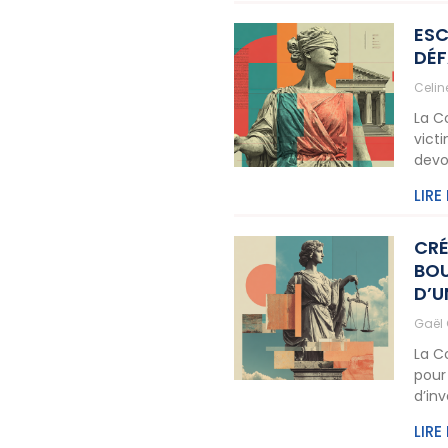
ESC
DÉF
Celi
La C
vict
devo
LIRE
CRÉ
BOU
D’U
Gaël
La C
pour
d’in
LIRE