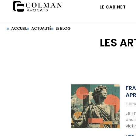
LE CABINET
ACCUEIL
ACTUALITÉ
LE BLOG
LES AR
FRA
APR
Celi
Le T
des 
vict