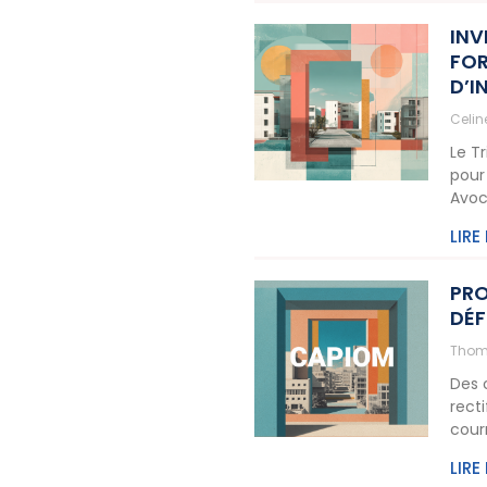
INV
FOR
D’I
Celi
Le T
pour
Avoc
LIRE
PRO
DÉF
Thom
Des 
rect
cour
LIRE