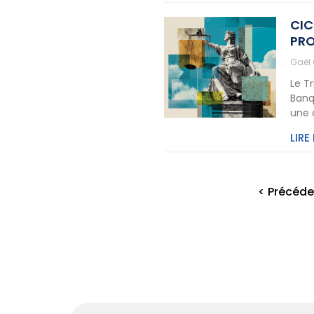
CIC
PRO
Gaël
Le T
Banq
une 
LIRE
< Précéde