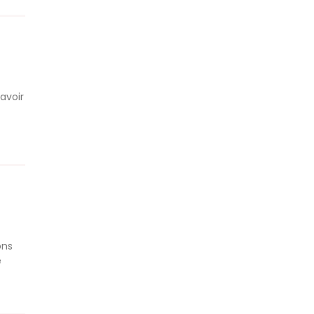
avoir
ons
e