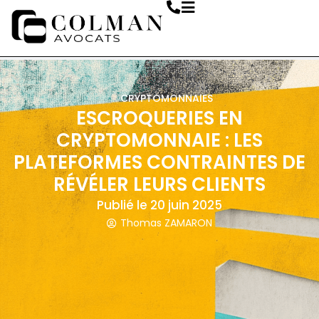
CRYPTOMONNAIES
ESCROQUERIES EN
CRYPTOMONNAIE : LES
PLATEFORMES CONTRAINTES DE
RÉVÉLER LEURS CLIENTS
Publié le
20 juin 2025
Thomas ZAMARON