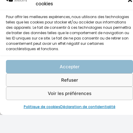
des flux de cryptomonnaies.
cookies
Nous utilisons nos propres outils d’investigation et de
Pour offrir les meilleures expériences, nous utilisons des technologies
telles que les cookies pour stocker et/ou accéder aux informations
visualisation des flux numériques. Cette maîtrise
des appareils. Le fait de consentir à ces technologies nous permettra
technique nous de sécuriser des preuves critiques et
de traiter des données telles que le comportement de navigation ou
d’accompagner les juridictions avec des éléments
les ID uniques sur ce site. Le fait de ne pas consentir ou de retirer son
consentement peut avoir un effet négatif sur certaines
probants, clairs et exploitables.
caractéristiques et fonctions.
Nous savons reconstituer l’historique des transactions,
Accepter
identifier les plateformes de passage et produire des
cartographies précises.
Refuser
Cette capacité est centrale dans les procédures de
Voir les préférences
référé probatoire, mais aussi dans la constitution des
dossiers pénaux. Elle assure à nos clients un traitement
Politique de cookies
Déclaration de confidentialité
rigoureux, confidentiel et efficace de leur affaire.
LE POSITIONNEMENT DU