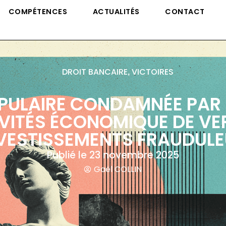
COMPÉTENCES
ACTUALITÉS
CONTACT
DROIT BANCAIRE
VICTOIRES
,
ULAIRE CONDAMNÉE PAR 
VITÉS ÉCONOMIQUE DE VER
VESTISSEMENTS FRAUDUL
Publié le
23 novembre 2025
Gaël COLLIN