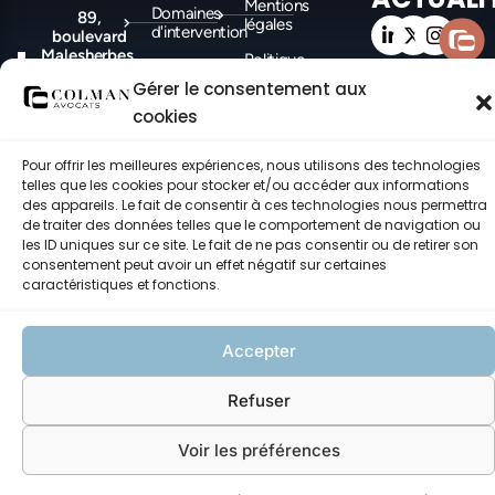
Mentions
Domaines
89,
légales
d'intervention
boulevard
Malesherbes
Politique
Actualités
- PARIS
des
Gérer le consentement aux
(75008)
cookies
cookies
8, place
Politique de
Felix Baret
confidentialité
-
Pour offrir les meilleures expériences, nous utilisons des technologies
MARSEILLE
telles que les cookies pour stocker et/ou accéder aux informations
(13006)
des appareils. Le fait de consentir à ces technologies nous permettra
de traiter des données telles que le comportement de navigation ou
les ID uniques sur ce site. Le fait de ne pas consentir ou de retirer son
consentement peut avoir un effet négatif sur certaines
©COLMAN Avocats 2021-2026 – Tous droits réservés – made with ♥ by
caractéristiques et fonctions.
CEC.
Accepter
Refuser
Voir les préférences