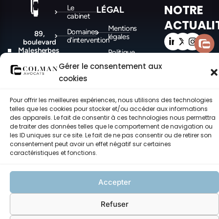
NOTRE
Le
LÉGAL
cabinet
ACTUALI
Mentions
Domaines
89,
légales
d'intervention
boulevard
Malesherbes
Politique
Actualités
- PARIS
des
Gérer le consentement aux
(75008)
cookies
cookies
8, place
Politique de
Felix Baret
confidentialité
-
Pour offrir les meilleures expériences, nous utilisons des technologies
MARSEILLE
telles que les cookies pour stocker et/ou accéder aux informations
(13006)
des appareils. Le fait de consentir à ces technologies nous permettra
de traiter des données telles que le comportement de navigation ou
les ID uniques sur ce site. Le fait de ne pas consentir ou de retirer son
consentement peut avoir un effet négatif sur certaines
©COLMAN Avocats 2021-2026 – Tous droits réservés – made with ♥ by
caractéristiques et fonctions.
CEC.
Accepter
Refuser