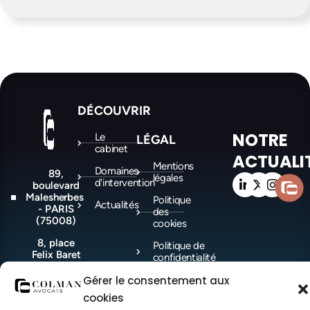
DÉCOUVRIR
NOTRE
Le
LÉGAL
cabinet
ACTUALI
Mentions
Domaines
89,
légales
d'intervention
boulevard
Malesherbes
Politique
Actualités
- PARIS
des
(75008)
cookies
8, place
Politique de
Felix Baret
confidentialité
-
MARSEILLE
Gérer le consentement aux
(13006)
cookies