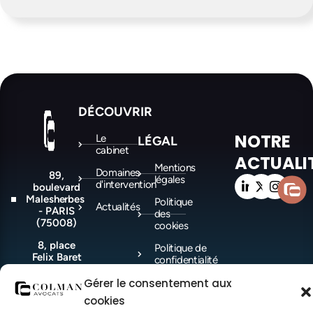
DÉCOUVRIR
NOTRE
Le
LÉGAL
cabinet
ACTUALI
Mentions
Domaines
89,
légales
d'intervention
boulevard
Malesherbes
Politique
Actualités
- PARIS
des
(75008)
cookies
8, place
Politique de
Felix Baret
confidentialité
-
MARSEILLE
Gérer le consentement aux
(13006)
cookies