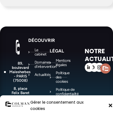
DÉCOUVRIR
NOTRE
Le
LÉGAL
cabinet
ACTUALI
Mentions
Domaines
89,
légales
d'intervention
boulevard
Malesherbes
Politique
Actualités
- PARIS
des
(75008)
cookies
8, place
Politique de
Felix Baret
confidentialité
-
MARSEILLE
Gérer le consentement aux
(13006)
cookies