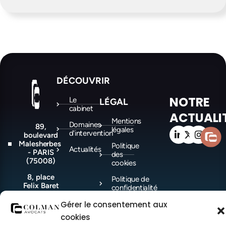
DÉCOUVRIR
NOTRE
Le
LÉGAL
cabinet
ACTUALI
Mentions
Domaines
89,
légales
d'intervention
boulevard
Malesherbes
Politique
Actualités
- PARIS
des
(75008)
cookies
8, place
Politique de
Felix Baret
confidentialité
-
MARSEILLE
Gérer le consentement aux
(13006)
cookies