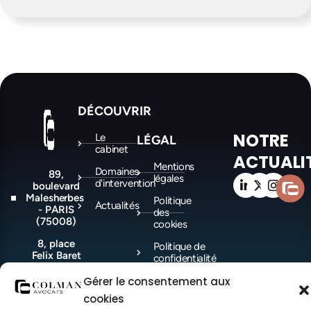
DÉCOUVRIR
NOTRE
Le
LÉGAL
cabinet
ACTUALI
Mentions
Domaines
89,
légales
d'intervention
boulevard
Malesherbes
Politique
Actualités
- PARIS
des
(75008)
cookies
8, place
Politique de
Felix Baret
confidentialité
-
MARSEILLE
Gérer le consentement aux
(13006)
cookies