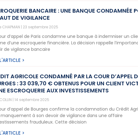
ROQUERIE BANCAIRE : UNE BANQUE CONDAMNÉE 
AUT DE VIGILANCE
ne CHAPMAN
23 septembre 2025
our d’appel de Paris condamne une banque à indemniser un cli
ime d’une escroquerie financière. La décision rappelle l’importa
ir de vigilance bancaire
 L'ARTICLE >
DIT AGRICOLE CONDAMNÉ PAR LA COUR D’APPEL D
RGES : 33 039,70 € OBTENUS POUR UN CLIENT VIC
NE ESCROQUERIE AUX INVESTISSEMENTS
 COLLIN
14 septembre 2025
our d’appel de Bourges confirme la condamnation du Crédit Agr
 manquement à son devoir de vigilance dans une affaire
vestissements frauduleux. Cette décision
 L'ARTICLE >