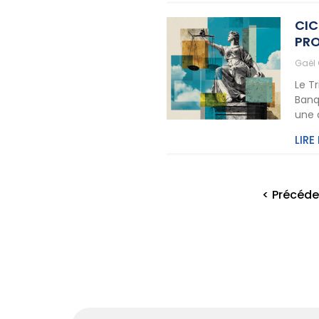
CIC
PRO
Gaël
Le T
Banq
une 
LIRE
< Précéde