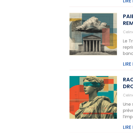
LIRE
PAI
REM
Celi
Le T
repr
banc
LIRE
RAC
DRO
Celi
Une 
prév
l’im
LIRE