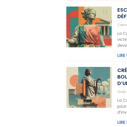
ESC
DÉF
Celi
La C
vict
devo
LIRE
CRÉ
BOU
D’U
Gaël
La C
pour
d’in
LIRE