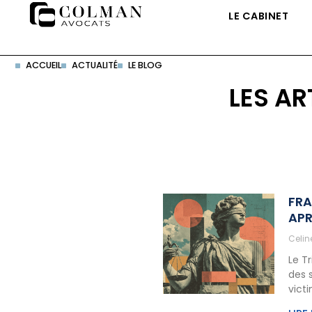
LE CABINET
ACCUEIL
ACTUALITÉ
LE BLOG
LES AR
FRA
APR
Celi
Le T
des 
vict