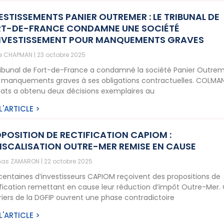
ESTISSEMENTS PANIER OUTREMER : LE TRIBUNAL DE
T-DE-FRANCE CONDAMNE UNE SOCIÉTÉ
NVESTISSEMENT POUR MANQUEMENTS GRAVES
ne CHAPMAN
23 octobre 2025
ribunal de Fort-de-France a condamné la société Panier Outre
 manquements graves à ses obligations contractuelles. COLMA
ats a obtenu deux décisions exemplaires au
 L'ARTICLE >
POSITION DE RECTIFICATION CAPIOM :
ISCALISATION OUTRE-MER REMISE EN CAUSE
as ZAMARON
22 octobre 2025
centaines d’investisseurs CAPIOM reçoivent des propositions de
ification remettant en cause leur réduction d’impôt Outre-Mer.
riers de la DGFIP ouvrent une phase contradictoire
 L'ARTICLE >