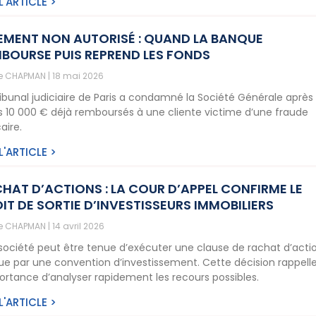
 L'ARTICLE >
EMENT NON AUTORISÉ : QUAND LA BANQUE
BOURSE PUIS REPREND LES FONDS
ne CHAPMAN
18 mai 2026
ribunal judiciaire de Paris a condamné la Société Générale après 
is 10 000 € déjà remboursés à une cliente victime d’une fraude
aire.
 L'ARTICLE >
HAT D’ACTIONS : LA COUR D’APPEL CONFIRME LE
IT DE SORTIE D’INVESTISSEURS IMMOBILIERS
ne CHAPMAN
14 avril 2026
société peut être tenue d’exécuter une clause de rachat d’acti
ue par une convention d’investissement. Cette décision rappell
portance d’analyser rapidement les recours possibles.
 L'ARTICLE >