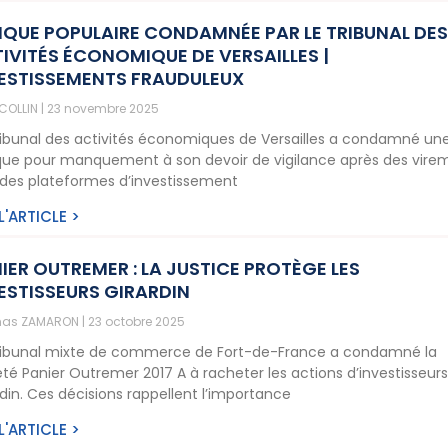
QUE POPULAIRE CONDAMNÉE PAR LE TRIBUNAL DE
IVITÉS ÉCONOMIQUE DE VERSAILLES |
ESTISSEMENTS FRAUDULEUX
 COLLIN
23 novembre 2025
ribunal des activités économiques de Versailles a condamné un
ue pour manquement à son devoir de vigilance après des vire
 des plateformes d’investissement
 L'ARTICLE >
IER OUTREMER : LA JUSTICE PROTÈGE LES
ESTISSEURS GIRARDIN
as ZAMARON
23 octobre 2025
ribunal mixte de commerce de Fort-de-France a condamné la
été Panier Outremer 2017 A à racheter les actions d’investisseur
rdin. Ces décisions rappellent l’importance
 L'ARTICLE >