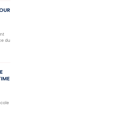
POUR
ent
nce du
E
TIME
icole