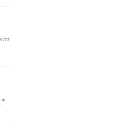
avoir
ons
e