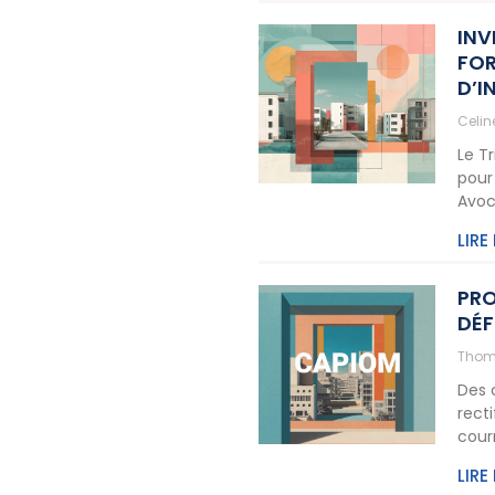
INV
FOR
D’I
Celi
Le T
pour
Avoc
LIRE
PRO
DÉF
Thom
Des 
rect
cour
LIRE