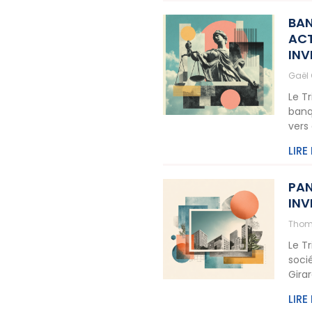
BAN
ACT
INV
Gaël
Le T
banq
vers
LIRE
PAN
INV
Thom
Le T
soci
Gira
LIRE