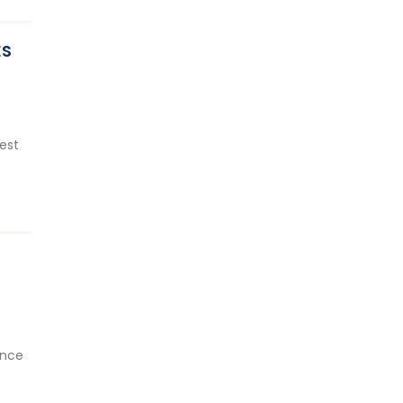
ES
est
ance