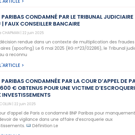
 L'ARTICLE >
 PARIBAS CONDAMNÉ PAR LE TRIBUNAL JUDICIAIRE
 | FAUX CONSEILLER BANCAIRE
ne CHAPMAN
22 juin 2025
décision rendue dans un contexte de multiplication des fraudes
aires (spoofing) Le 6 mai 2025 (RG n°23/02286), le Tribunal judic
au a reconnu
 L'ARTICLE >
 PARIBAS CONDAMNÉE PAR LA COUR D’APPEL DE PA
7 600 € OBTENUS POUR UNE VICTIME D’ESCROQUER
 INVESTISSEMENTS
 COLLIN
22 juin 2025
our d’appel de Paris a condamné BNP Paribas pour manquement
devoir de vigilance dans une affaire d’escroquerie aux
stissements.
Définition Le