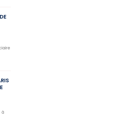
 DE
iaire
RIS
IE
 à