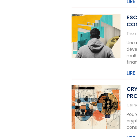
LIRE
ESC
CON
Thom
Une 
déve
malh
fina
LIRE
CRY
PRO
Celi
Pour
cryp
cons