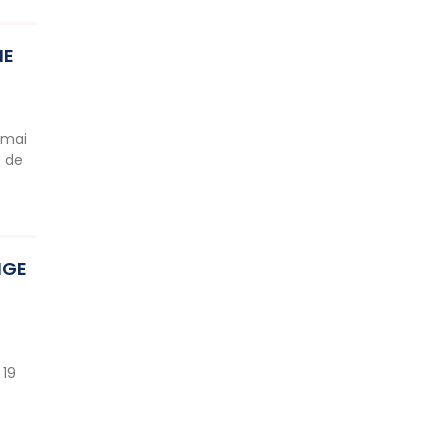
NE
 mai
e de
NGE
 19