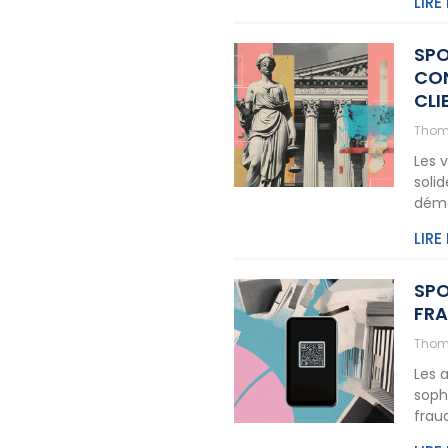
LIRE
SPO
CON
CLI
Thom
Les 
solid
dém
LIRE
SPO
FRA
Thom
Les 
soph
frau