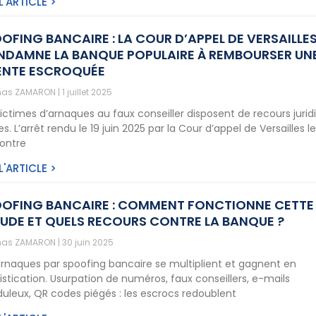
 L'ARTICLE >
OFING BANCAIRE : LA COUR D’APPEL DE VERSAILLE
DAMNE LA BANQUE POPULAIRE À REMBOURSER UN
ENTE ESCROQUÉE
as ZAMARON
1 juillet 2025
victimes d’arnaques au faux conseiller disposent de recours jurid
es. L’arrêt rendu le 19 juin 2025 par la Cour d’appel de Versailles l
ontre
 L'ARTICLE >
OFING BANCAIRE : COMMENT FONCTIONNE CETTE
UDE ET QUELS RECOURS CONTRE LA BANQUE ?
as ZAMARON
30 juin 2025
arnaques par spoofing bancaire se multiplient et gagnent en
istication. Usurpation de numéros, faux conseillers, e-mails
duleux, QR codes piégés : les escrocs redoublent