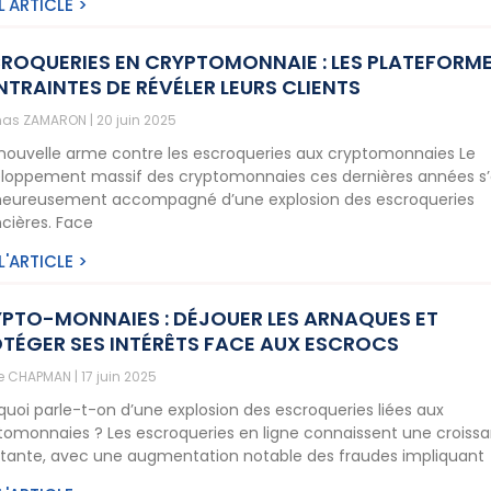
 L'ARTICLE >
ROQUERIES EN CRYPTOMONNAIE : LES PLATEFORM
TRAINTES DE RÉVÉLER LEURS CLIENTS
as ZAMARON
20 juin 2025
nouvelle arme contre les escroqueries aux cryptomonnaies Le
loppement massif des cryptomonnaies ces dernières années s’
eureusement accompagné d’une explosion des escroqueries
ncières. Face
 L'ARTICLE >
PTO-MONNAIES : DÉJOUER LES ARNAQUES ET
TÉGER SES INTÉRÊTS FACE AUX ESCROCS
ne CHAPMAN
17 juin 2025
quoi parle-t-on d’une explosion des escroqueries liées aux
tomonnaies ? Les escroqueries en ligne connaissent une croiss
tante, avec une augmentation notable des fraudes impliquant