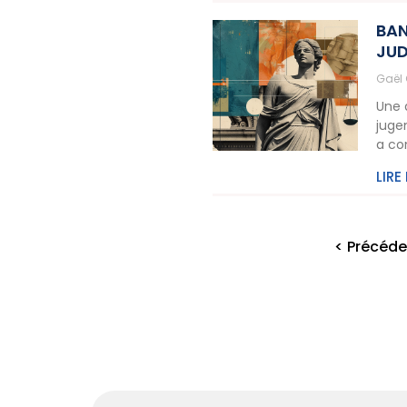
BAN
JUD
Gaël
Une 
juge
a co
LIRE
< Précéde