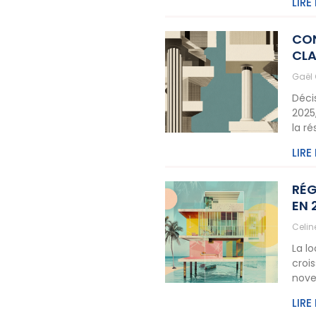
LIRE
CON
CLA
Gaël
Déci
2025
la r
LIRE
RÉG
EN 
Celi
La l
crois
nove
LIRE