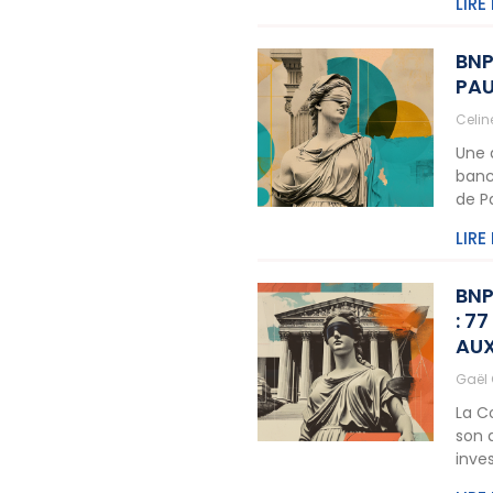
LIRE
BNP
PAU
Celi
Une 
banc
de P
LIRE
BNP
: 7
AUX
Gaël
La C
son 
inve