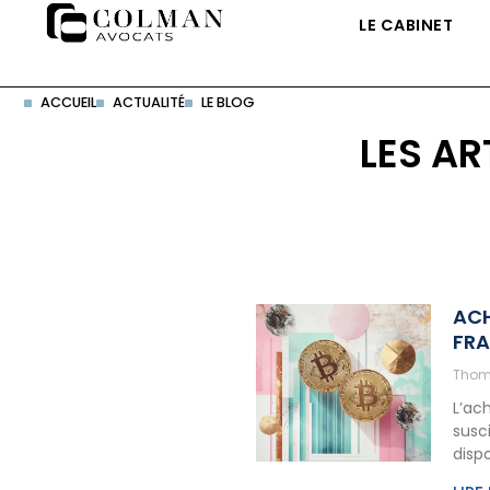
LE CABINET
ACCUEIL
ACTUALITÉ
LE BLOG
LES AR
ACH
FRA
Thom
L’ac
susc
dispo