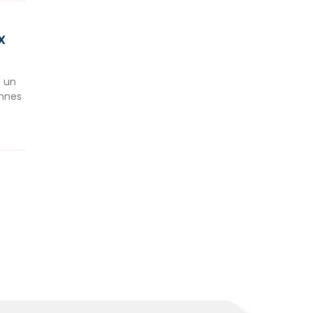
X
s un
ennes