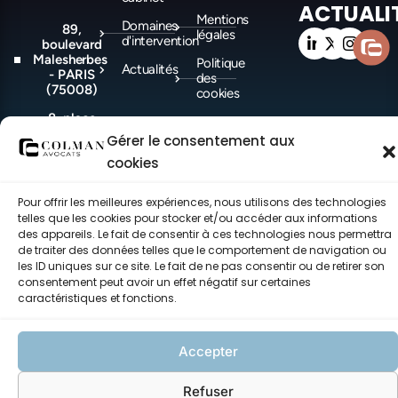
ACTUALI
Mentions
Domaines
89,
légales
d'intervention
boulevard
Malesherbes
Politique
Actualités
- PARIS
des
(75008)
cookies
8, place
Politique de
Felix Baret
confidentialité
Gérer le consentement aux
-
cookies
MARSEILLE
(13006)
Pour offrir les meilleures expériences, nous utilisons des technologies
telles que les cookies pour stocker et/ou accéder aux informations
des appareils. Le fait de consentir à ces technologies nous permettra
©COLMAN Avocats 2021-2026 – Tous droits réservés – made with ♥ by
de traiter des données telles que le comportement de navigation ou
CEC.
les ID uniques sur ce site. Le fait de ne pas consentir ou de retirer son
consentement peut avoir un effet négatif sur certaines
caractéristiques et fonctions.
Accepter
Refuser