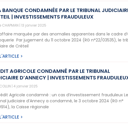
 BANQUE CONDAMNÉE PAR LE TRIBUNAL JUDICIAIR
TEIL | INVESTISSEMENTS FRAUDULEUX
ne CHAPMAN
13 janvier 2025
affaire marquée par des anomalies apparentes dans le cadre d
oquerie Par jugement du 11 octobre 2024 (RG n°22/03535), le tri
iaire de Créteil
 L'ARTICLE >
DIT AGRICOLE CONDAMNÉ PAR LE TRIBUNAL
ICIAIRE D’ANNECY | INVESTISSEMENTS FRAUDULEU
 COLLIN
4 janvier 2025
rédit Agricole condamné : un cas d’investissement frauduleux L
unal judiciaire d’Annecy a condamné, le 3 octobre 2024 (RG n°
0914), la Caisse régionale
 L'ARTICLE >