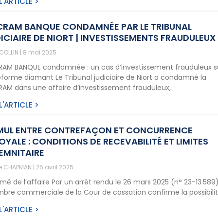
 L'ARTICLE >
RAM BANQUE CONDAMNÉE PAR LE TRIBUNAL
ICIAIRE DE NIORT | INVESTISSEMENTS FRAUDULEUX
 COLLIN
8 mai 2025
AM BANQUE condamnée : un cas d’investissement frauduleux s
eforme diamant Le Tribunal judiciaire de Niort a condamné la
AM dans une affaire d’investissement frauduleux,
 L'ARTICLE >
MUL ENTRE CONTREFAÇON ET CONCURRENCE
OYALE : CONDITIONS DE RECEVABILITÉ ET LIMITES
EMNITAIRE
ne CHAPMAN
25 avril 2025
mé de l’affaire Par un arrêt rendu le 26 mars 2025 (n° 23-13.589)
bre commerciale de la Cour de cassation confirme la possibili
 L'ARTICLE >