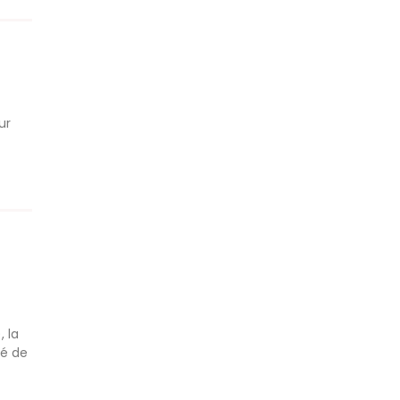
ur
, la
té de