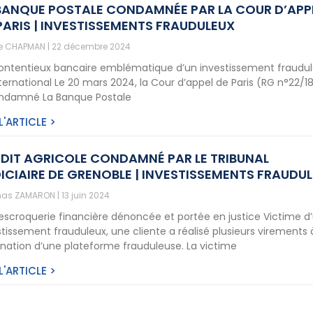
BANQUE POSTALE CONDAMNÉE PAR LA COUR D’APP
PARIS | INVESTISSEMENTS FRAUDULEUX
ne CHAPMAN
22 décembre 2024
ontentieux bancaire emblématique d’un investissement fraudu
international Le 20 mars 2024, la Cour d’appel de Paris (RG n°22/1
ndamné La Banque Postale
 L'ARTICLE >
DIT AGRICOLE CONDAMNÉ PAR LE TRIBUNAL
ICIAIRE DE GRENOBLE | INVESTISSEMENTS FRAUDU
as ZAMARON
13 juin 2024
escroquerie financière dénoncée et portée en justice Victime d
stissement frauduleux, une cliente a réalisé plusieurs virements 
ination d’une plateforme frauduleuse. La victime
 L'ARTICLE >