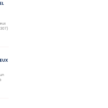
EL
leux
8307)
LEUX
’un
à