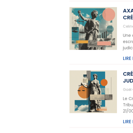
AXA
CRÉ
Celi
Une 
escr
judic
LIRE
CRÉ
JUD
Gaël
Le C
Trib
21/0
LIRE