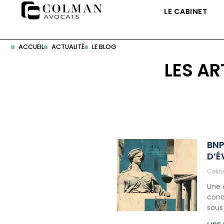
LE CABINET
ACCUEIL
ACTUALITÉ
LE BLOG
LES AR
BNP
D’É
Celi
Une 
cond
sous