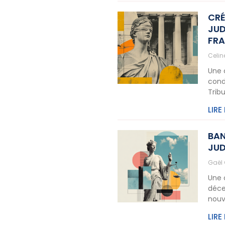
CRÉ
JUD
FR
Celi
Une 
cond
Tribu
LIRE
BAN
JUD
Gaël
Une 
déce
nouv
LIRE