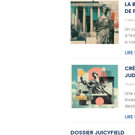
LA 
DE 
Celi
Un c
à l’
a co
LIRE
CRÉ
JUD
Thom
Une 
inve
dest
LIRE
DOSSIER JUICYFIELD