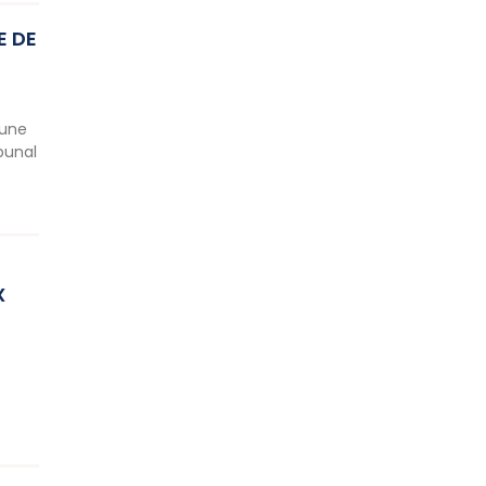
E DE
’une
bunal
X
e