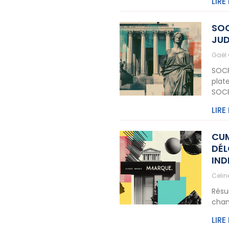
LIRE
SOC
JUD
Gaël
SOCR
plat
SOCR
LIRE
CU
DÉL
IND
Celi
Résu
cham
LIRE