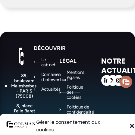
DÉCOUVRIR
NOTRE
Le
LÉGAL
cabinet
ACTUALI
Mentions
Domaines
89,
légales
d'intervention
boulevard
Malesherbes
Politique
Actualités
- PARIS
des
(75008)
cookies
8, place
Politique de
Felix Baret
confidentialité
-
MARSEILLE
Gérer le consentement aux
(13006)
cookies