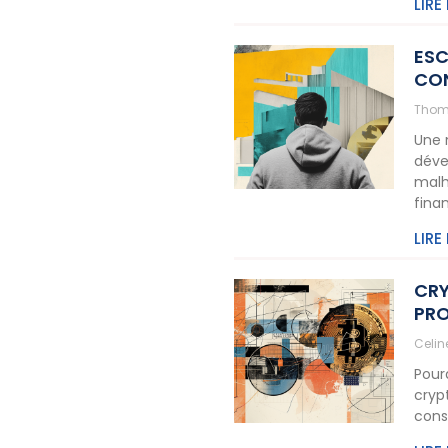
LIRE
ESC
CON
Thom
Une 
déve
malh
fina
LIRE
CRY
PRO
Celi
Pour
cryp
cons