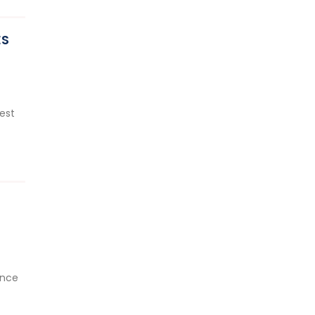
ES
est
ance