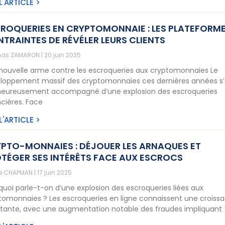
 L'ARTICLE >
ROQUERIES EN CRYPTOMONNAIE : LES PLATEFORM
TRAINTES DE RÉVÉLER LEURS CLIENTS
as ZAMARON
20 juin 2025
nouvelle arme contre les escroqueries aux cryptomonnaies Le
loppement massif des cryptomonnaies ces dernières années s’
eureusement accompagné d’une explosion des escroqueries
ncières. Face
 L'ARTICLE >
PTO-MONNAIES : DÉJOUER LES ARNAQUES ET
TÉGER SES INTÉRÊTS FACE AUX ESCROCS
ne CHAPMAN
17 juin 2025
quoi parle-t-on d’une explosion des escroqueries liées aux
tomonnaies ? Les escroqueries en ligne connaissent une croiss
tante, avec une augmentation notable des fraudes impliquant