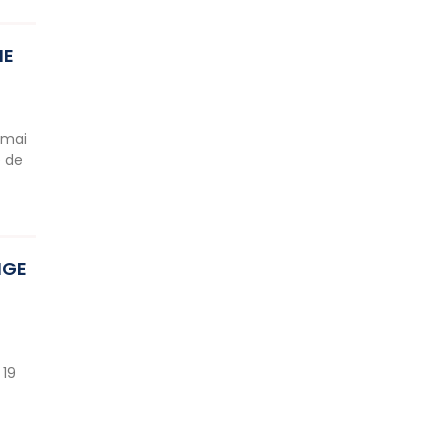
NE
 mai
e de
NGE
 19