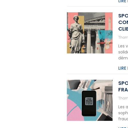
LIRE
SPO
CON
CLI
Thom
Les 
solid
dém
LIRE
SPO
FRA
Thom
Les 
soph
frau