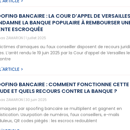
 L'ARTICLE >
OFING BANCAIRE : LA COUR D’APPEL DE VERSAILLE
DAMNE LA BANQUE POPULAIRE À REMBOURSER UN
ENTE ESCROQUÉE
as ZAMARON
1 juillet 2025
victimes d’arnaques au faux conseiller disposent de recours jurid
es. L’arrêt rendu le 19 juin 2025 par la Cour d’appel de Versailles l
ontre
 L'ARTICLE >
OFING BANCAIRE : COMMENT FONCTIONNE CETTE
UDE ET QUELS RECOURS CONTRE LA BANQUE ?
as ZAMARON
30 juin 2025
arnaques par spoofing bancaire se multiplient et gagnent en
istication. Usurpation de numéros, faux conseillers, e-mails
duleux, QR codes piégés : les escrocs redoublent