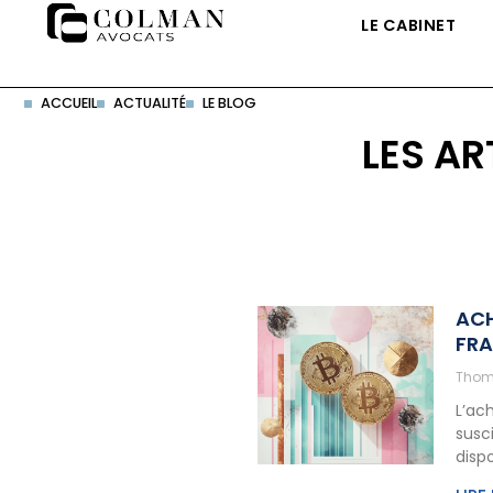
LE CABINET
ACCUEIL
ACTUALITÉ
LE BLOG
LES AR
ACH
FRA
Thom
L’ac
susc
dispo