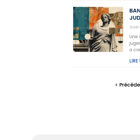
BAN
JUD
Gaël
Une 
juge
a co
LIRE
< Précéde