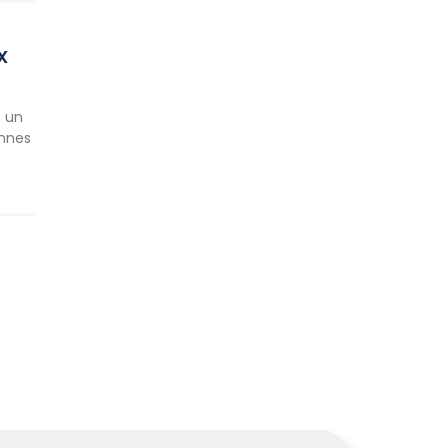
X
s un
ennes