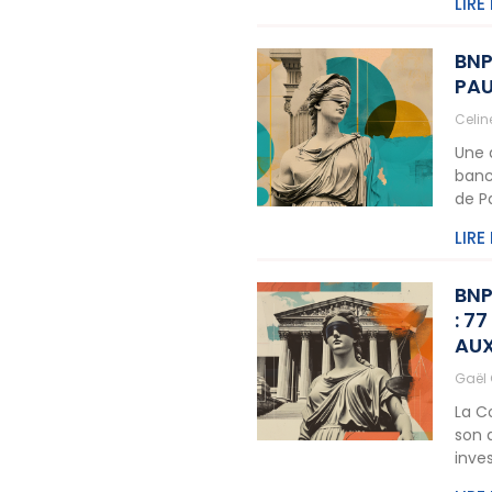
LIRE
BNP
PAU
Celi
Une 
banc
de P
LIRE
BNP
: 7
AUX
Gaël
La C
son 
inve