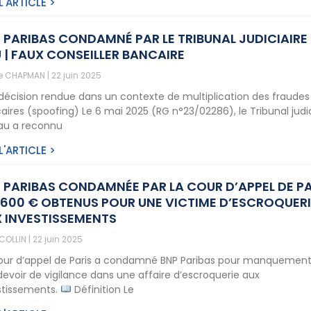
 L'ARTICLE >
 PARIBAS CONDAMNÉ PAR LE TRIBUNAL JUDICIAIRE
 | FAUX CONSEILLER BANCAIRE
ne CHAPMAN
22 juin 2025
décision rendue dans un contexte de multiplication des fraudes
aires (spoofing) Le 6 mai 2025 (RG n°23/02286), le Tribunal judic
au a reconnu
 L'ARTICLE >
 PARIBAS CONDAMNÉE PAR LA COUR D’APPEL DE PA
7 600 € OBTENUS POUR UNE VICTIME D’ESCROQUER
 INVESTISSEMENTS
 COLLIN
22 juin 2025
our d’appel de Paris a condamné BNP Paribas pour manquement
devoir de vigilance dans une affaire d’escroquerie aux
stissements.
Définition Le