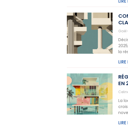
LIRE
CON
CLA
Gaël
Déci
2025
la r
LIRE
RÉG
EN 
Celi
La l
crois
nove
LIRE