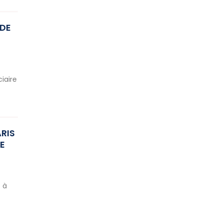
 DE
iaire
RIS
IE
 à