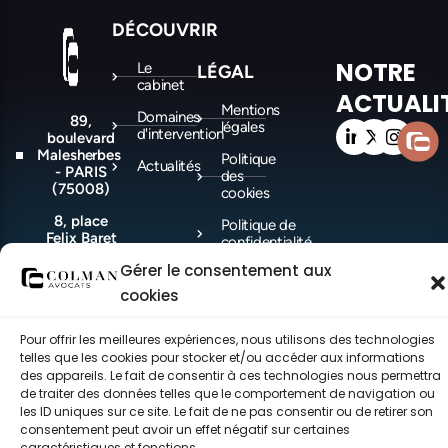
DÉCOUVRIR
NOTRE
Le
LÉGAL
cabinet
ACTUALI
Mentions
Domaines
89,
légales
d'intervention
boulevard
Malesherbes
Politique
Actualités
- PARIS
des
(75008)
cookies
8, place
Politique de
Felix Baret
confidentialité
-
Gérer le consentement aux
MARSEILLE
(13006)
cookies
Pour offrir les meilleures expériences, nous utilisons des technologies
©COLMAN Avocats 2021-2026 – Tous droits réservés – made with ♥ by
telles que les cookies pour stocker et/ou accéder aux informations
CEC.
des appareils. Le fait de consentir à ces technologies nous permettra
de traiter des données telles que le comportement de navigation ou
les ID uniques sur ce site. Le fait de ne pas consentir ou de retirer son
consentement peut avoir un effet négatif sur certaines
caractéristiques et fonctions.