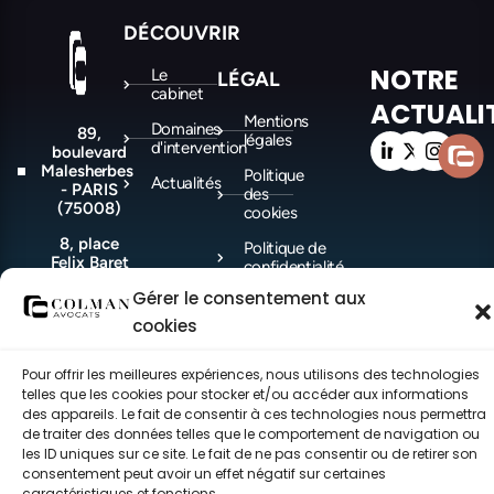
DÉCOUVRIR
NOTRE
Le
LÉGAL
cabinet
ACTUALI
Mentions
Domaines
89,
légales
d'intervention
boulevard
Malesherbes
Politique
Actualités
- PARIS
des
(75008)
cookies
8, place
Politique de
Felix Baret
confidentialité
-
Gérer le consentement aux
MARSEILLE
(13006)
cookies
Pour offrir les meilleures expériences, nous utilisons des technologies
©COLMAN Avocats 2021-2026 – Tous droits réservés – made with ♥ by
telles que les cookies pour stocker et/ou accéder aux informations
CEC.
des appareils. Le fait de consentir à ces technologies nous permettra
de traiter des données telles que le comportement de navigation ou
les ID uniques sur ce site. Le fait de ne pas consentir ou de retirer son
consentement peut avoir un effet négatif sur certaines
caractéristiques et fonctions.