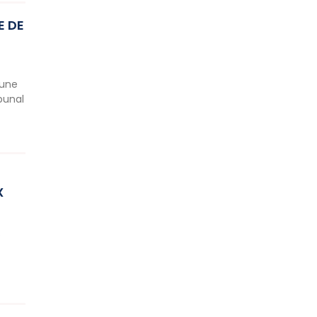
E DE
’une
bunal
X
e