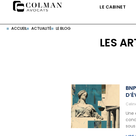
LE CABINET
ACCUEIL
ACTUALITÉ
LE BLOG
LES AR
BNP
D’É
Celi
Une 
cond
sous