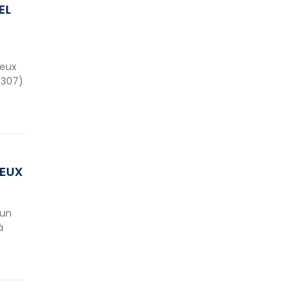
EL
leux
8307)
LEUX
’un
à