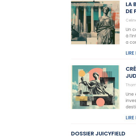
LA 
DE 
Celi
Un c
à l’
a co
LIRE
CRÉ
JUD
Thom
Une 
inve
dest
LIRE
DOSSIER JUICYFIELD