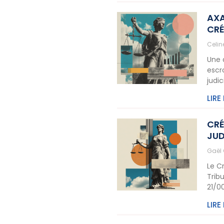
AXA
CRÉ
Celi
Une 
escr
judic
LIRE
CRÉ
JUD
Gaël
Le C
Trib
21/0
LIRE