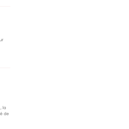
ur
, la
té de