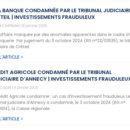
 BANQUE CONDAMNÉE PAR LE TRIBUNAL JUDICIAIR
TEIL | INVESTISSEMENTS FRAUDULEUX
ne CHAPMAN
13 janvier 2025
affaire marquée par des anomalies apparentes dans le cadre d
oquerie Par jugement du 11 octobre 2024 (RG n°22/03535), le tri
iaire de Créteil
 L'ARTICLE >
DIT AGRICOLE CONDAMNÉ PAR LE TRIBUNAL
ICIAIRE D’ANNECY | INVESTISSEMENTS FRAUDULEU
 COLLIN
4 janvier 2025
rédit Agricole condamné : un cas d’investissement frauduleux L
unal judiciaire d’Annecy a condamné, le 3 octobre 2024 (RG n°
0914), la Caisse régionale
 L'ARTICLE >