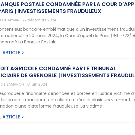
BANQUE POSTALE CONDAMNÉE PAR LA COUR D’APP
PARIS | INVESTISSEMENTS FRAUDULEUX
ne CHAPMAN
22 décembre 2024
ontentieux bancaire emblématique d’un investissement fraudu
international Le 20 mars 2024, la Cour d’appel de Paris (RG n°22/1
ndamné La Banque Postale
 L'ARTICLE >
DIT AGRICOLE CONDAMNÉ PAR LE TRIBUNAL
ICIAIRE DE GRENOBLE | INVESTISSEMENTS FRAUDU
as ZAMARON
13 juin 2024
escroquerie financière dénoncée et portée en justice Victime d
stissement frauduleux, une cliente a réalisé plusieurs virements 
ination d’une plateforme frauduleuse. La victime
 L'ARTICLE >