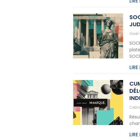
LIRE
SOC
JUD
Gaël
SOCR
plat
SOCR
LIRE
CU
DÉL
IND
Celi
Résu
cham
LIRE