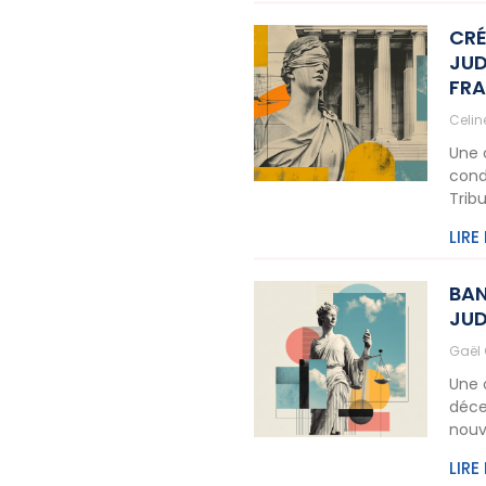
CRÉ
JUD
FR
Celi
Une 
cond
Tribu
LIRE
BAN
JUD
Gaël
Une 
déce
nouv
LIRE