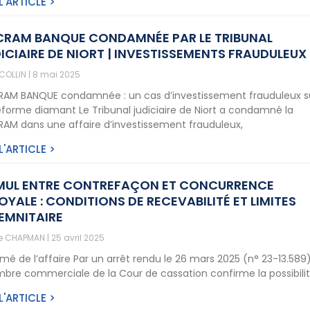
 L'ARTICLE >
RAM BANQUE CONDAMNÉE PAR LE TRIBUNAL
ICIAIRE DE NIORT | INVESTISSEMENTS FRAUDULEUX
 COLLIN
8 mai 2025
AM BANQUE condamnée : un cas d’investissement frauduleux s
eforme diamant Le Tribunal judiciaire de Niort a condamné la
AM dans une affaire d’investissement frauduleux,
 L'ARTICLE >
MUL ENTRE CONTREFAÇON ET CONCURRENCE
OYALE : CONDITIONS DE RECEVABILITÉ ET LIMITES
EMNITAIRE
ne CHAPMAN
25 avril 2025
mé de l’affaire Par un arrêt rendu le 26 mars 2025 (n° 23-13.589)
bre commerciale de la Cour de cassation confirme la possibili
 L'ARTICLE >