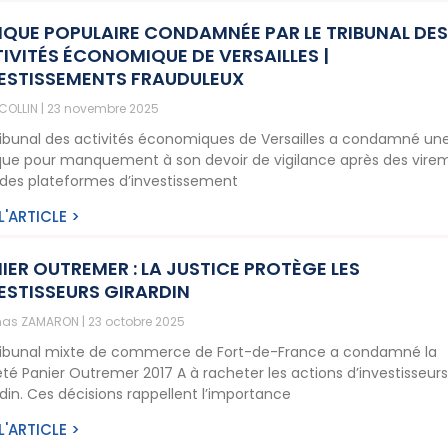
QUE POPULAIRE CONDAMNÉE PAR LE TRIBUNAL DE
IVITÉS ÉCONOMIQUE DE VERSAILLES |
ESTISSEMENTS FRAUDULEUX
 COLLIN
23 novembre 2025
ribunal des activités économiques de Versailles a condamné un
ue pour manquement à son devoir de vigilance après des vire
 des plateformes d’investissement
 L'ARTICLE >
IER OUTREMER : LA JUSTICE PROTÈGE LES
ESTISSEURS GIRARDIN
as ZAMARON
23 octobre 2025
ribunal mixte de commerce de Fort-de-France a condamné la
été Panier Outremer 2017 A à racheter les actions d’investisseur
rdin. Ces décisions rappellent l’importance
 L'ARTICLE >