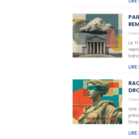
LIRE
PAI
REM
Celi
Le T
repr
banc
LIRE
RAC
DRO
Celi
Une 
prév
l’im
LIRE