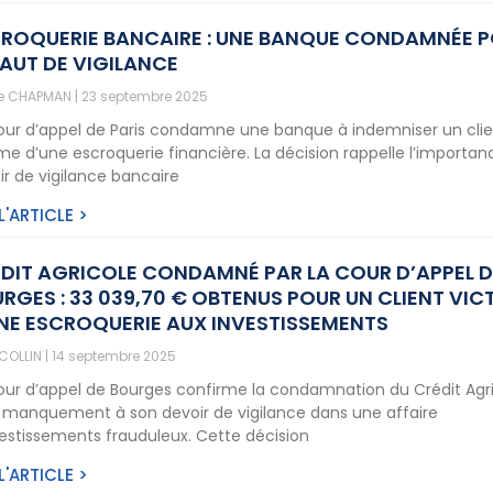
ROQUERIE BANCAIRE : UNE BANQUE CONDAMNÉE 
AUT DE VIGILANCE
ne CHAPMAN
23 septembre 2025
our d’appel de Paris condamne une banque à indemniser un cli
ime d’une escroquerie financière. La décision rappelle l’importa
ir de vigilance bancaire
 L'ARTICLE >
DIT AGRICOLE CONDAMNÉ PAR LA COUR D’APPEL D
RGES : 33 039,70 € OBTENUS POUR UN CLIENT VIC
NE ESCROQUERIE AUX INVESTISSEMENTS
 COLLIN
14 septembre 2025
our d’appel de Bourges confirme la condamnation du Crédit Agr
 manquement à son devoir de vigilance dans une affaire
vestissements frauduleux. Cette décision
 L'ARTICLE >