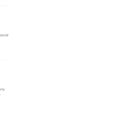
avoir
ons
e