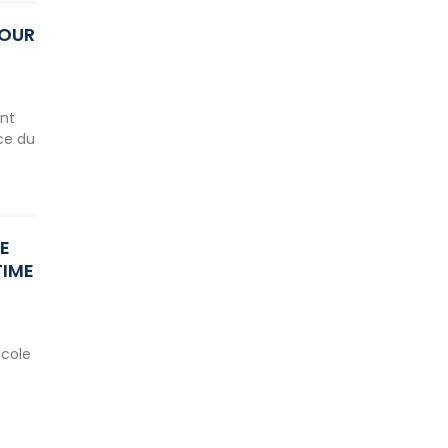
POUR
ent
nce du
E
TIME
icole