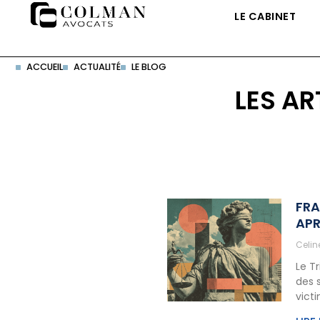
LE CABINET
ACCUEIL
ACTUALITÉ
LE BLOG
LES AR
FRA
APR
Celi
Le T
des 
vict