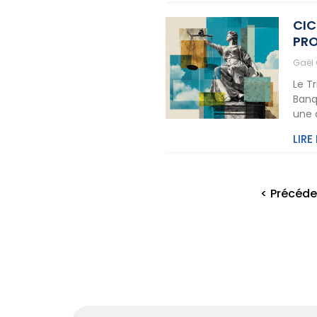
CIC
PRO
Gaël
Le T
Banq
une 
LIRE
< Précéde