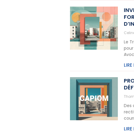
INV
FOR
D’I
Celi
Le T
pour
Avoc
LIRE
PRO
DÉF
Thom
Des 
rect
cour
LIRE