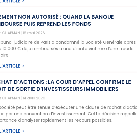
 L'ARTICLE >
EMENT NON AUTORISÉ : QUAND LA BANQUE
BOURSE PUIS REPREND LES FONDS
ne CHAPMAN
18 mai 2026
ribunal judiciaire de Paris a condamné la Société Générale après 
is 10 000 € déjà remboursés à une cliente victime d’une fraude
aire.
 L'ARTICLE >
HAT D’ACTIONS : LA COUR D’APPEL CONFIRME LE
IT DE SORTIE D’INVESTISSEURS IMMOBILIERS
ne CHAPMAN
14 avril 2026
société peut être tenue d’exécuter une clause de rachat d’acti
ue par une convention d’investissement. Cette décision rappell
portance d’analyser rapidement les recours possibles.
 L'ARTICLE >