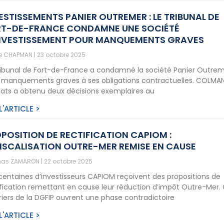
ESTISSEMENTS PANIER OUTREMER : LE TRIBUNAL DE
T-DE-FRANCE CONDAMNE UNE SOCIÉTÉ
NVESTISSEMENT POUR MANQUEMENTS GRAVES
ne CHAPMAN
23 octobre 2025
ribunal de Fort-de-France a condamné la société Panier Outre
 manquements graves à ses obligations contractuelles. COLMA
ats a obtenu deux décisions exemplaires au
 L'ARTICLE >
POSITION DE RECTIFICATION CAPIOM :
ISCALISATION OUTRE-MER REMISE EN CAUSE
as ZAMARON
22 octobre 2025
centaines d’investisseurs CAPIOM reçoivent des propositions de
ification remettant en cause leur réduction d’impôt Outre-Mer.
riers de la DGFIP ouvrent une phase contradictoire
 L'ARTICLE >