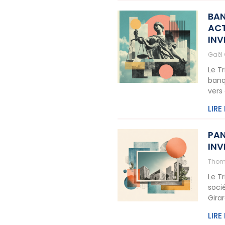
BAN
ACT
INV
Gaël
Le T
banq
vers
LIRE
PAN
INV
Thom
Le T
soci
Gira
LIRE