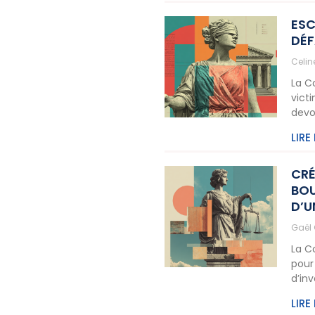
ESC
DÉF
Celi
La C
vict
devo
LIRE
CRÉ
BOU
D’U
Gaël
La C
pour
d’in
LIRE