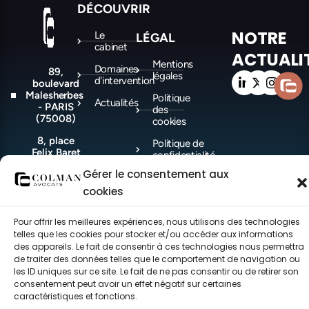
DÉCOUVRIR
NOTRE
Le
LÉGAL
cabinet
ACTUALI
Mentions
Domaines
89,
légales
d'intervention
boulevard
Malesherbes
Politique
Actualités
- PARIS
des
(75008)
cookies
8, place
Politique de
Felix Baret
confidentialité
-
Gérer le consentement aux
MARSEILLE
(13006)
cookies
Pour offrir les meilleures expériences, nous utilisons des technologies
telles que les cookies pour stocker et/ou accéder aux informations
©COLMAN Avocats 2021-2026 – Tous droits réservés – made with ♥ by
CEC.
des appareils. Le fait de consentir à ces technologies nous permettra
de traiter des données telles que le comportement de navigation ou
les ID uniques sur ce site. Le fait de ne pas consentir ou de retirer son
consentement peut avoir un effet négatif sur certaines
caractéristiques et fonctions.