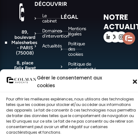
DÉCOUVRIR
NOTRE
Le
LÉGAL
cabinet
ACTUALI
Mentions
Domaines
89,
légales
d'intervention
boulevard
Malesherbes
Politique
Actualités
- PARIS
des
(75008)
cookies
8, place
Politique de
Felix Baret
confidentialité
-
Gérer le consentement aux
MARSEILLE
(13006)
cookies
Pour offrir les meilleures expériences, nous utilisons des technologies
telles que les cookies pour stocker et/ou accéder aux informations
©COLMAN Avocats 2021-2026 – Tous droits réservés – made with ♥ by
CEC.
des appareils. Le fait de consentir à ces technologies nous permettra
de traiter des données telles que le comportement de navigation ou
les ID uniques sur ce site. Le fait de ne pas consentir ou de retirer son
consentement peut avoir un effet négatif sur certaines
caractéristiques et fonctions.