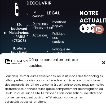
DÉCOUVRIR
NOTRE
Le
LÉGAL
cabinet
ACTUALI
Mentions
Domaines
89,
légales
d'intervention
boulevard
Malesherbes
Politique
Actualités
- PARIS
des
(75008)
cookies
8, place
Politique de
Felix Baret
confidentialité
-
Gérer le consentement aux
MARSEILLE
(13006)
cookies
Pour offrir les meilleures expériences, nous utilisons des technologies
telles que les cookies pour stocker et/ou accéder aux informations
©COLMAN Avocats 2021-2026 – Tous droits réservés – made with ♥ by
CEC.
des appareils. Le fait de consentir à ces technologies nous permettra
de traiter des données telles que le comportement de navigation ou
les ID uniques sur ce site. Le fait de ne pas consentir ou de retirer son
consentement peut avoir un effet négatif sur certaines
caractéristiques et fonctions.