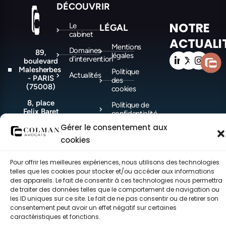
DÉCOUVRIR
NOTRE
Le
LÉGAL
cabinet
ACTUALI
Mentions
Domaines
89,
légales
d'intervention
boulevard
Malesherbes
Politique
Actualités
- PARIS
des
(75008)
cookies
8, place
Politique de
Felix Baret
confidentialité
-
Gérer le consentement aux
MARSEILLE
(13006)
cookies
Pour offrir les meilleures expériences, nous utilisons des technologies
telles que les cookies pour stocker et/ou accéder aux informations
©COLMAN Avocats 2021-2026 – Tous droits réservés – made with ♥ by
CEC.
des appareils. Le fait de consentir à ces technologies nous permettra
de traiter des données telles que le comportement de navigation ou
les ID uniques sur ce site. Le fait de ne pas consentir ou de retirer son
consentement peut avoir un effet négatif sur certaines
caractéristiques et fonctions.