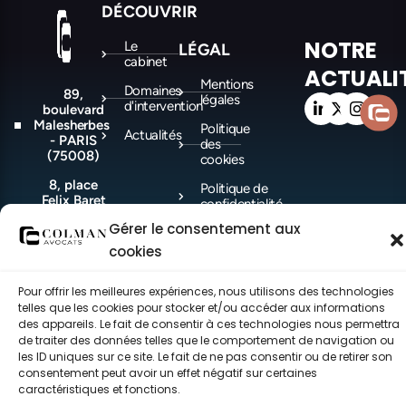
DÉCOUVRIR
NOTRE
Le
LÉGAL
cabinet
ACTUALI
Mentions
Domaines
89,
légales
d'intervention
boulevard
Malesherbes
Politique
Actualités
- PARIS
des
(75008)
cookies
8, place
Politique de
Felix Baret
confidentialité
-
Gérer le consentement aux
MARSEILLE
(13006)
cookies
Pour offrir les meilleures expériences, nous utilisons des technologies
telles que les cookies pour stocker et/ou accéder aux informations
©COLMAN Avocats 2021-2026 – Tous droits réservés – made with ♥ by
CEC.
des appareils. Le fait de consentir à ces technologies nous permettra
de traiter des données telles que le comportement de navigation ou
les ID uniques sur ce site. Le fait de ne pas consentir ou de retirer son
consentement peut avoir un effet négatif sur certaines
caractéristiques et fonctions.