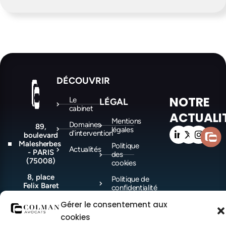
DÉCOUVRIR
NOTRE
Le
LÉGAL
cabinet
ACTUALI
Mentions
Domaines
89,
légales
d'intervention
boulevard
Malesherbes
Politique
Actualités
- PARIS
des
(75008)
cookies
8, place
Politique de
Felix Baret
confidentialité
-
MARSEILLE
Gérer le consentement aux
(13006)
cookies